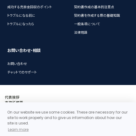
成功する売掛金回収のポイント
契約書作成の基本的注意点
トラブルになる前に
契約書を作成する際の基礎知識
トラブルになったら
一般条項について
法律用語
お問い合わせ・相談
お問い合わせ
チャットでのサポート
代表挨拶
事務所概要
沿革
On our website we use some cookies. These are necessary for our
アクセス・地図
site to work properly and to give us information about how our
当事務所の料金体系の特徴
site is used.
お問い合わせ
Learn more
個人情報保護ポリシー