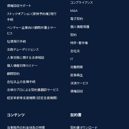
コンプライアンス
債権回収サポート
M&A
ストックオプション(新株予約権)発行
電子契約
手続
個人情報保護
ベンチャー企業向け顧問弁護士サー
ビス
契約
社債発行手続
特許・著作権
法務デューデリジェンス
会社法
人事労務に関する法律相談
IT
個人情報対策セミナー
労働問題
顧問契約
民事再生
会社法上の各種手続
決済サービス
法律のプロによる契約書翻訳サービス
債権回収
経営革新等支援機関（認定支援機関）
コンテンツ
契約書
当事務所の料金体系の特徴
契約書ダウンロード