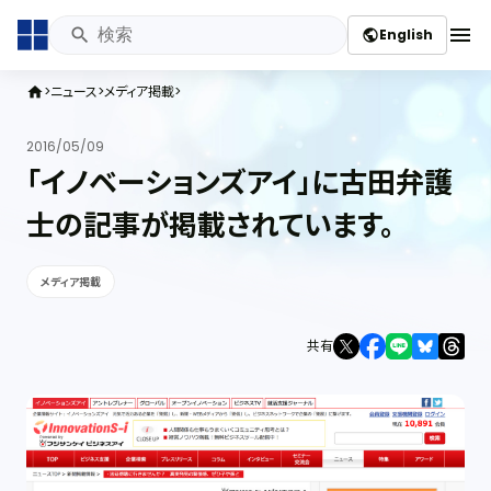
menu
English
public
ニュース
メディア掲載
home
2016/05/09
「イノベーションズアイ」に古田弁護
士の記事が掲載されています。
メディア掲載
共有