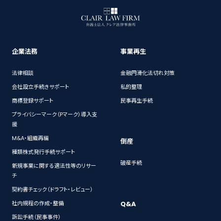
企業法務
事業再生
法律相談
金融円滑化法切れ対策
会社設立手続きサポート
私的整理
商標登録サポート
民事再生手続
プライバシーマーク（Pマーク）導入支
援
M&A・組織再編
倒産
種類株式発行手続サポート
破産手続
新規事業に関する適法性等のリサー
チ
契約書チェック（ドラフト・レビュー）
Q&A
社内規程の作成・整備
訴訟手続（民事事件）