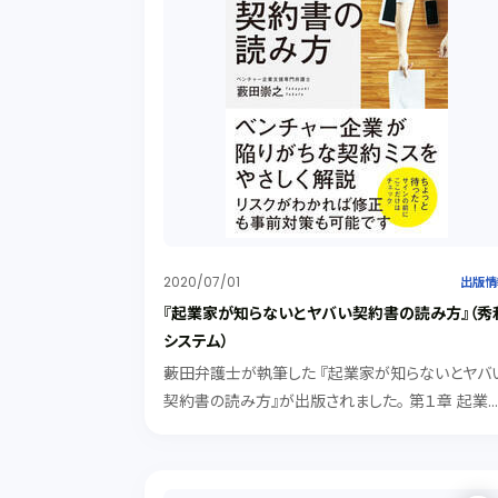
2020/07/01
出版情
『起業家が知らないとヤバい契約書の読み方』（秀
システム）
藪田弁護士が執筆した 『起業家が知らないとヤバ
契約書の読み方』が出版されました。 第１章 起業
て間もない会社が嵌まる契約書の罠 第２章 これ
けは知っておきたい契約書の基礎知識 第３章 最
限チェックしておきたい契約書の要注意表現 第４..