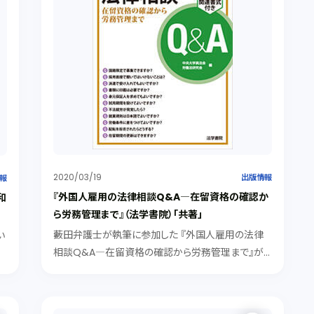
2020/03/19
出版情報
報
『外国人雇用の法律相談Q&A―在留資格の確認か
和
ら労務管理まで』（法学書院）「共著」
藪田弁護士が執筆に参加した 『外国人雇用の法律
い
相談Q&A―在留資格の確認から労務管理まで』が
し
出版されました。
だ
低
.