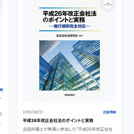
報
一
2015/08/27
出版情報
た
平成26年改正会社法のポイントと実務
】
を集
古田弁護士が執筆に参加した「平成26年改正会社