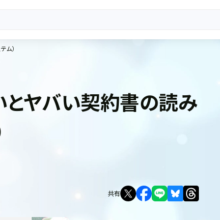
テム）
いとヤバい契約書の読み
）
共有