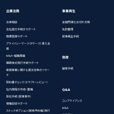
企業法務
事業再生
法律相談
金融円滑化法切れ対策
会社設立手続きサポート
私的整理
商標登録サポート
民事再生手続
プライバシーマーク（Pマーク）導入支
援
M&A・組織再編
倒産
種類株式発行手続サポート
破産手続
新規事業に関する適法性等のリサー
チ
契約書チェック（ドラフト・レビュー）
Q&A
社内規程の作成・整備
訴訟手続（民事事件）
コンプライアンス
債権回収サポート
M&A
ストックオプション(新株予約権)発行