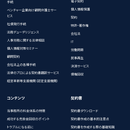
電子契約
手続
個人情報保護
ベンチャー企業向け顧問弁護士サー
ビス
契約
社債発行手続
特許・著作権
法務デューデリジェンス
会社法
人事労務に関する法律相談
IT
個人情報対策セミナー
労働問題
顧問契約
民事再生
会社法上の各種手続
決済サービス
法律のプロによる契約書翻訳サービス
債権回収
経営革新等支援機関（認定支援機関）
コンテンツ
契約書
当事務所の料金体系の特徴
契約書ダウンロード
成功する売掛金回収のポイント
契約書作成の基本的注意点
トラブルになる前に
契約書を作成する際の基礎知識