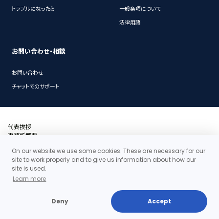
トラブルになったら
一般条項について
法律用語
お問い合わせ・相談
お問い合わせ
チャットでのサポート
代表挨拶
事務所概要
沿革
On our website we use some cookies. These are necessary for our
アクセス・地図
site to work properly and to give us information about how our
当事務所の料金体系の特徴
site is used.
お問い合わせ
Learn more
個人情報保護ポリシー
Deny
Accept
Copyright©2026 Clair Law Firm All rights reserved.