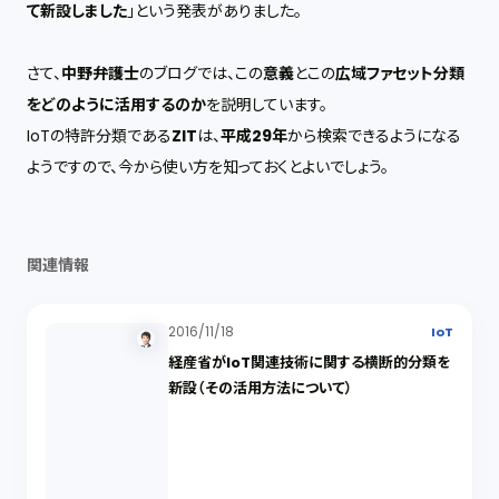
て新設しました
」という発表がありました。
さて、
中野弁護士
のブログでは、この
意義
とこの
広域ファセット分類
をどのように活用するのか
を説明しています。
IoTの特許分類である
ZIT
は、
平成29年
から検索できるようになる
ようですので、今から使い方を知っておくとよいでしょう。
関連情報
2016/11/18
IoT
経産省がIoT関連技術に関する横断的分類を
新設（その活用方法について）