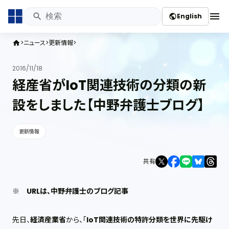
menu
English
public
ニュース
更新情報
home
2016/11/18
経産省がIoT関連技術の分類の新
設をしました【中野弁護士ブログ】
更新情報
共有
※
URLは、中野弁護士のブログ記事
先日、
経済産業省
から、「
IoT関連技術の特許分類を世界に先駆け