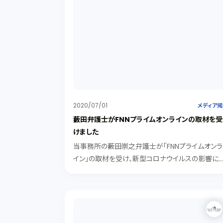
2020/07/01
メディア
藪田弁護士がFNNプライムオンラインの取材を受
けました
当事務所の藪田崇之弁護士が「FNNプライムオンラ
イン」の取材を受け、新型コロナウイルスの影響に
る結婚式のキャンセル料に関してコメントをしまし
た。 記事は下記URLよりご覧ください。 https://w
w.fnn.jp/articles/...