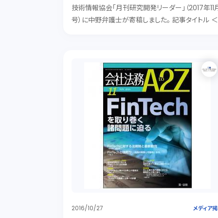
技術情報協会「月刊研究開発リーダー」（2017年11
号）に中野弁護士が寄稿しました。 記事タイトル 
今月のR&D最前線＞ 「IoTを活用する際の法務的
意点～法務では何が問題になるのか・どのように
決するべきか～」 IoTで議論される主...
2016/10/27
メディア