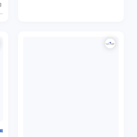
月
＜
留
解
掲載