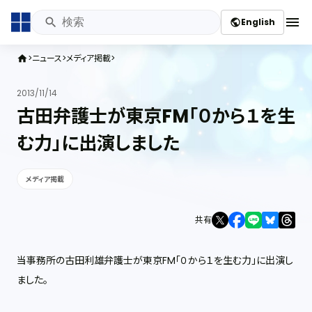
menu
English
public
ニュース
メディア掲載
home
2013/11/14
古田弁護士が東京FM「０から１を生
む力」に出演しました
メディア掲載
共有
当事務所の古田利雄弁護士が東京FM「０から１を生む力」に出演し
ました。