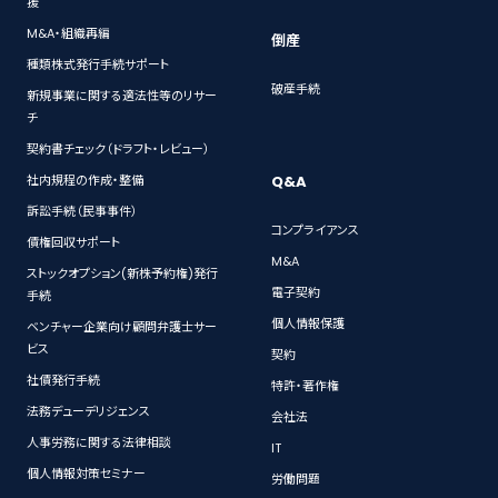
援
M&A・組織再編
倒産
種類株式発行手続サポート
破産手続
新規事業に関する適法性等のリサー
チ
契約書チェック（ドラフト・レビュー）
Q&A
社内規程の作成・整備
訴訟手続（民事事件）
コンプライアンス
債権回収サポート
M&A
ストックオプション(新株予約権)発行
電子契約
手続
個人情報保護
ベンチャー企業向け顧問弁護士サー
ビス
契約
社債発行手続
特許・著作権
法務デューデリジェンス
会社法
人事労務に関する法律相談
IT
個人情報対策セミナー
労働問題