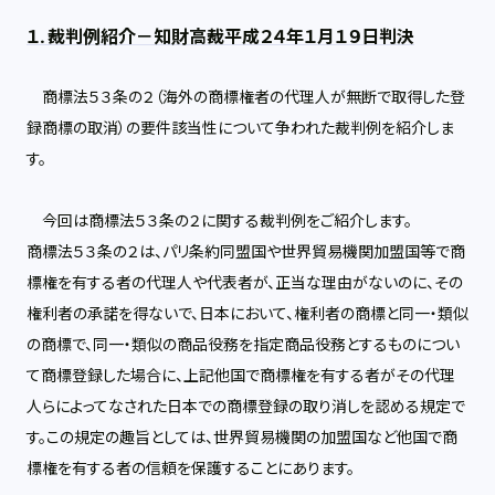
１. 裁判例紹介－知財高裁平成２４年１月１９日判決
商標法５３条の２（海外の商標権者の代理人が無断で取得した登
録商標の取消）の要件該当性について争われた裁判例を紹介しま
す。
今回は商標法５３条の２に関する裁判例をご紹介します。
商標法５３条の２は、パリ条約同盟国や世界貿易機関加盟国等で商
標権を有する者の代理人や代表者が、正当な理由がないのに、その
権利者の承諾を得ないで、日本において、権利者の商標と同一・類似
の商標で、同一・類似の商品役務を指定商品役務とするものについ
て商標登録した場合に、上記他国で商標権を有する者がその代理
人らによってなされた日本での商標登録の取り消しを認める規定で
す。この規定の趣旨としては、世界貿易機関の加盟国など他国で商
標権を有する者の信頼を保護することにあります。