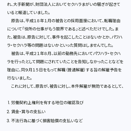
れ、大手新聞が、財団法人においてセクハラまがいの騒ぎが起きて
いると報道していました。
原告は、平成１８年１月の被告との採用面接において、転職理由
について「役所の仕事がもう限界である」と述べただけでした。ま
た、被告は、原告に対して、事件を起こしたことはないかとか、パワハ
ラ・セクハラ等の問題はないかといった質問はしませんでした。
被告は、平成２１年８月、以前の勤務先においてパワハラ・セクハ
ラを行ったとして問題にされていたことを告知しなかったことなどを
理由に、同９月１５日をもって解職（普通解雇）する旨の解雇予告を
行ないました。
これに対して、原告が、被告に対し、本件解雇が無効であるとして、
労働契約上権利を有する地位の確認及び
賃金・賞与の支払い
不法行為に基づく損害賠償の支払いなど