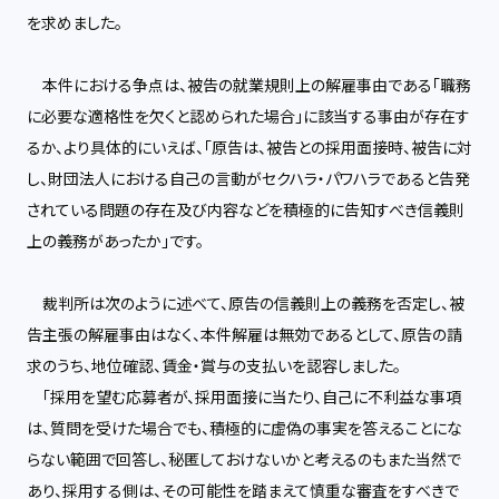
を求めました。
本件における争点は、被告の就業規則上の解雇事由である「職務
に必要な適格性を欠くと認められた場合」に該当する事由が存在す
るか、より具体的にいえば、「原告は、被告との採用面接時、被告に対
し、財団法人における自己の言動がセクハラ・パワハラであると告発
されている問題の存在及び内容などを積極的に告知すべき信義則
上の義務があったか」です。
裁判所は次のように述べて、原告の信義則上の義務を否定し、被
告主張の解雇事由はなく、本件解雇は無効であるとして、原告の請
求のうち、地位確認、賃金・賞与の支払いを認容しました。
「採用を望む応募者が、採用面接に当たり、自己に不利益な事項
は、質問を受けた場合でも、積極的に虚偽の事実を答えることにな
らない範囲で回答し、秘匿しておけないかと考えるのもまた当然で
あり、採用する側は、その可能性を踏まえて慎重な審査をすべきで