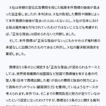
Ｘ社は多額の宣伝広告費用を投じた結果本件商標の価値が高ま
った旨主張しましたが、本判決は、Ｘ社の負担した費用や規模によっ
て本件商標の価値が高まったとはいえないとし、Ｘ社が日本におけ
る独占販売権を付与されていたわけではないことなども考慮すれ
ば、「正当な理由」は認められないと判断しました。
そして、本件商標は「正当な理由がない」にもかかわらず権利者の
承諾なしに出願されたものであると判示し、Ｘ社の審決取消請求を
棄却しました。
商標法５３条の２に規定する「正当な理由」が認められるケースと
しては、世界貿易機関の加盟国など他国で商標権を有する者の代
理人等（日本で商標出願した者）が自らの費用と独自の努力によっ
て固有のグッドウィル（顧客誘引力）を獲得しているようなケースが
考えられます。本件では、そこまでの費用負担と努力が足りていなか
ったという認定になったわけですが、商標法５３条の２に関する裁判