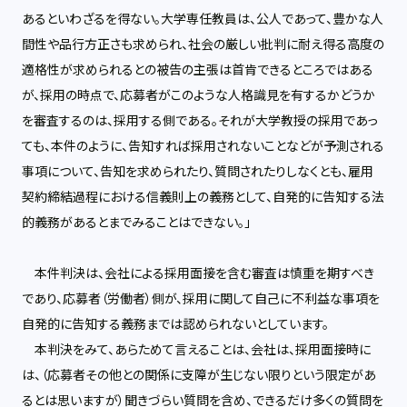
あるといわざるを得ない。大学専任教員は、公人であって、豊かな人
間性や品行方正さも求められ、社会の厳しい批判に耐え得る高度の
適格性が求められるとの被告の主張は首肯できるところではある
が、採用の時点で、応募者がこのような人格識見を有するかどうか
を審査するのは、採用する側である。それが大学教授の採用であっ
ても、本件のように、告知すれば採用されないことなどが予測される
事項について、告知を求められたり、質問されたりしなくとも、雇用
契約締結過程における信義則上の義務として、自発的に告知する法
的義務があるとまでみることはできない。」
本件判決は、会社による採用面接を含む審査は慎重を期すべき
であり、応募者（労働者）側が、採用に関して自己に不利益な事項を
自発的に告知する義務までは認められないとしています。
本判決をみて、あらためて言えることは、会社は、採用面接時に
は、（応募者その他との関係に支障が生じない限りという限定があ
るとは思いますが）聞きづらい質問を含め、できるだけ多くの質問を