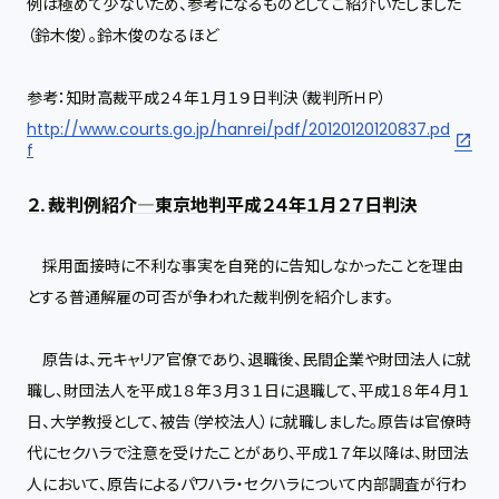
例は極めて少ないため、参考になるものとしてご紹介いたしました
（鈴木俊）。鈴木俊のなるほど
参考：知財高裁平成２４年１月１９日判決（裁判所ＨＰ）
http://www.courts.go.jp/hanrei/pdf/20120120120837.pd
f
２. 裁判例紹介―東京地判平成２４年１月２７日判決
採用面接時に不利な事実を自発的に告知しなかったことを理由
とする普通解雇の可否が争われた裁判例を紹介します。
原告は、元キャリア官僚であり、退職後、民間企業や財団法人に就
職し、財団法人を平成１８年３月３１日に退職して、平成１８年４月１
日、大学教授として、被告（学校法人）に就職しました。原告は官僚時
代にセクハラで注意を受けたことがあり、平成１７年以降は、財団法
人において、原告によるパワハラ・セクハラについて内部調査が行わ