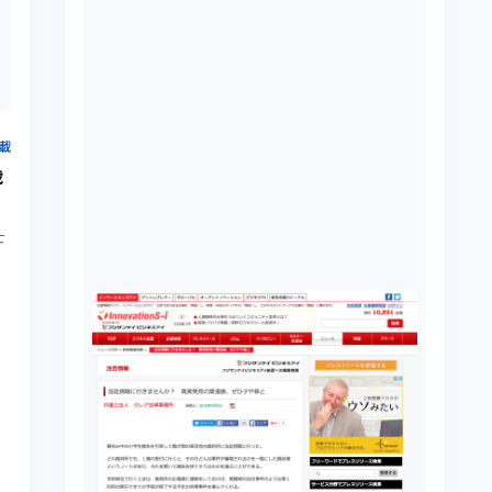
掲載
載
士
際
説