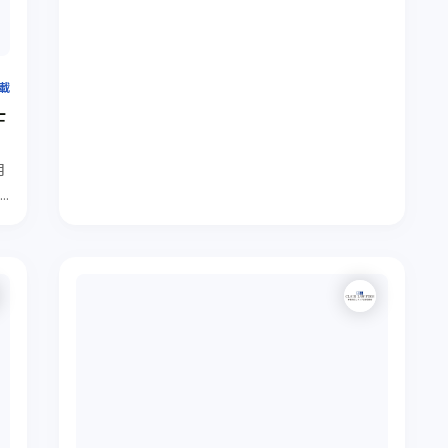
掲載
士
月
＜
留
解