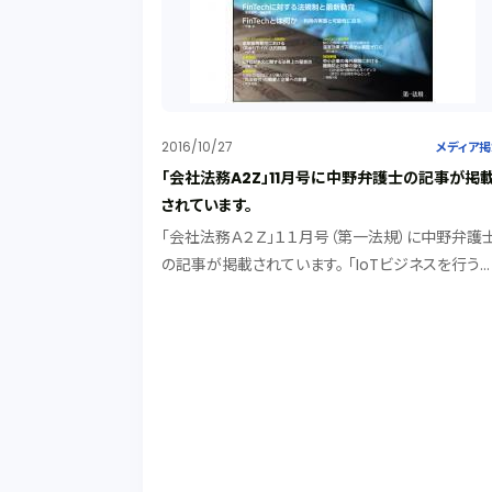
2016/10/27
メディア
「会社法務A2Z」11月号に中野弁護士の記事が掲
されています。
「会社法務Ａ２Ｚ」１１月号（第一法規）に中野弁護
の記事が掲載されています。 「IoTビジネスを行う
の法務上の留意点」として、IoTビジネスを行う際に
注意しておかなければならない法務事項について
明しています。 IoTが注目されていること...