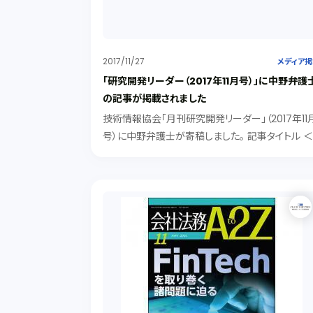
2017/11/27
メディア
「研究開発リーダー（2017年11月号）」に中野弁護
の記事が掲載されました
技術情報協会「月刊研究開発リーダー」（2017年11
号）に中野弁護士が寄稿しました。 記事タイトル 
今月のR&D最前線＞ 「IoTを活用する際の法務的
意点～法務では何が問題になるのか・どのように
決するべきか～」 IoTで議論される主...