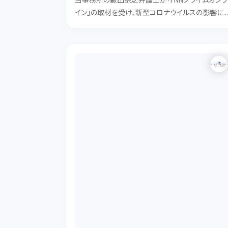
当事務所の藪田崇之弁護士が「FNNプライムオンラ
イン」の取材を受け、新型コロナウイルスの影響に
る結婚式のキャンセル料に関してコメントをしまし
た。 記事は下記URLよりご覧ください。 https://w
w.fnn.jp/articles/...