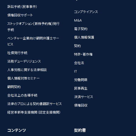
訴訟手続（民事事件）
コンプライアンス
債権回収サポート
M&A
ストックオプション(新株予約権)発行
電子契約
手続
個人情報保護
ベンチャー企業向け顧問弁護士サー
ビス
契約
社債発行手続
特許・著作権
法務デューデリジェンス
会社法
人事労務に関する法律相談
IT
個人情報対策セミナー
労働問題
顧問契約
民事再生
会社法上の各種手続
決済サービス
法律のプロによる契約書翻訳サービス
債権回収
経営革新等支援機関（認定支援機関）
コンテンツ
契約書