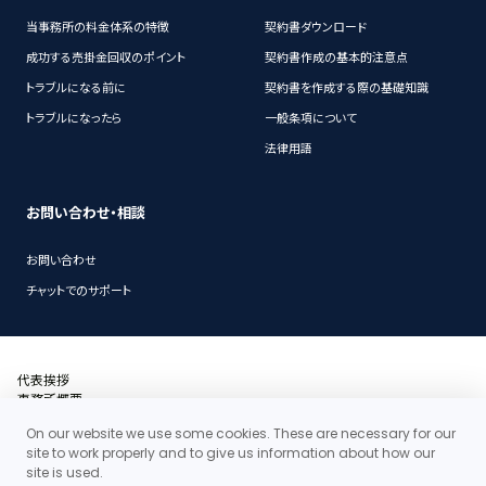
当事務所の料金体系の特徴
契約書ダウンロード
成功する売掛金回収のポイント
契約書作成の基本的注意点
トラブルになる前に
契約書を作成する際の基礎知識
トラブルになったら
一般条項について
法律用語
お問い合わせ・相談
お問い合わせ
チャットでのサポート
代表挨拶
事務所概要
沿革
On our website we use some cookies. These are necessary for our
アクセス・地図
site to work properly and to give us information about how our
当事務所の料金体系の特徴
site is used.
お問い合わせ