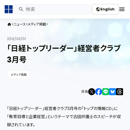
menu
English
public
ニュース
メディア掲載
home
2012/03/01
「日経トップリーダー」経営者クラブ
3月号
メディア掲載
共有
「日経トップリーダー」経営者クラブ3月号の「トップの情報CD」に
「教育目標と企業経営」というテーマで古田弁護士のスピーチが収
録されています。