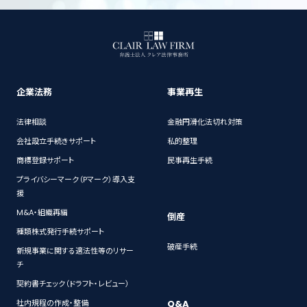
企業法務
事業再生
法律相談
金融円滑化法切れ対策
会社設立手続きサポート
私的整理
商標登録サポート
民事再生手続
プライバシーマーク（Pマーク）導入支
援
M&A・組織再編
倒産
種類株式発行手続サポート
破産手続
新規事業に関する適法性等のリサー
チ
契約書チェック（ドラフト・レビュー）
Q&A
社内規程の作成・整備