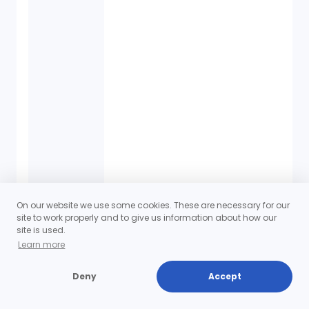
On our website we use some cookies. These are necessary for our
site to work properly and to give us information about how our
site is used.
Learn more
2016/04/27
ニュースレター（アーカイブ）
ビジネスモデル、レベニューモデル、レベニュ
Deny
Accept
ーストリーム