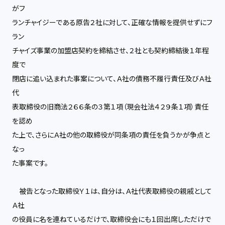
がフ
ランチャイジーである原告２社に対して、正確な情報を提供せずにフ
ラン
チャイズ事業の加盟店契約を締結させ、２社とも契約締結後１年程
度で
閉店に追い込まれた事案について、Ａ社の債務不履行責任及びＡ社
代
表取締役の旧商法２６６条の３第１項（現会社法４２９条１項）責任
を認め
た上で、さらにＡ社の他の取締役が同条項の責任を負うかが争点と
なっ
た事案です。
被告となった取締役Ｙ１は、自分は、Ａ社代表取締役の親戚として
Ａ社
の役員に名を連ねているだけで、取締役会にも１回出席しただけで