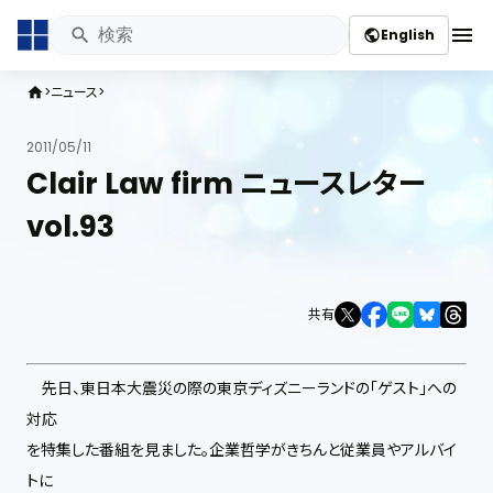
menu
English
public
ニュース
home
2011/05/11
Clair Law firm ニュースレター
vol.93
共有
先日、東日本大震災の際の東京ディズニーランドの「ゲスト」への
対応
を特集した番組を見ました。企業哲学がきちんと従業員やアルバイ
トに