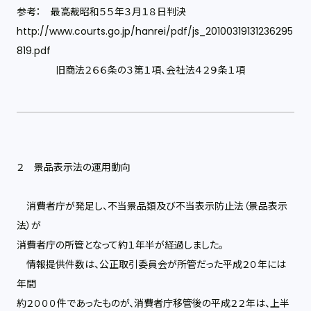
参考： 最高裁昭和５５年３月１８日判決
http://www.courts.go.jp/hanrei/pdf/js_20100319131236295
819.pdf
旧商法２６６条の３第１項、会社法４２９条１項
２ 景品表示法の運用動向
消費者庁が発足し、不当景品類及び不当表示防止法（景品表示
法）が
消費者庁の所管となって約１年半が経過しました。
情報提供件数は、公正取引委員会が所管だった平成２０年には
年間
約２０００件であったものが、消費者庁移管後の平成２２年は、上半