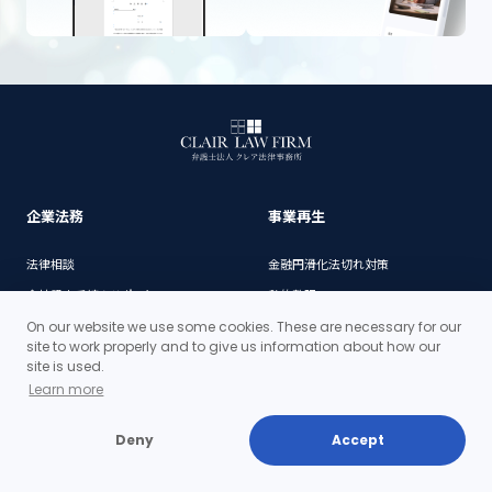
企業法務
事業再生
法律相談
金融円滑化法切れ対策
会社設立手続きサポート
私的整理
商標登録サポート
民事再生手続
On our website we use some cookies. These are necessary for our
site to work properly and to give us information about how our
プライバシーマーク（Pマーク）導入支
site is used.
援
Learn more
M&A・組織再編
倒産
Deny
Accept
種類株式発行手続サポート
破産手続
新規事業に関する適法性等のリサー