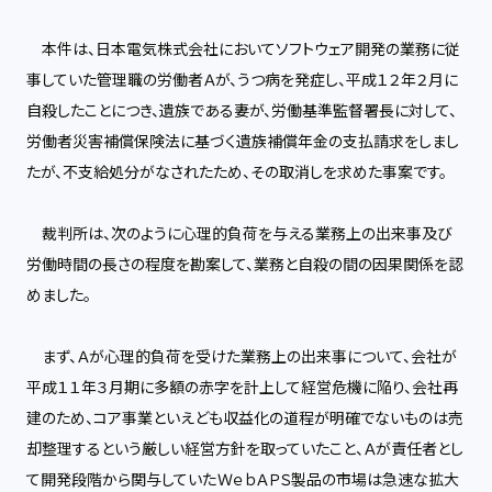
本件は、日本電気株式会社においてソフトウェア開発の業務に従
事していた管理職の労働者Ａが、うつ病を発症し、平成１２年２月に
自殺したことにつき、遺族である妻が、労働基準監督署長に対して、
労働者災害補償保険法に基づく遺族補償年金の支払請求をしまし
たが、不支給処分がなされたため、その取消しを求めた事案です。
裁判所は、次のように心理的負荷を与える業務上の出来事及び
労働時間の長さの程度を勘案して、業務と自殺の間の因果関係を認
めました。
まず、Ａが心理的負荷を受けた業務上の出来事について、会社が
平成１１年３月期に多額の赤字を計上して経営危機に陥り、会社再
建のため、コア事業といえども収益化の道程が明確でないものは売
却整理するという厳しい経営方針を取っていたこと、Ａが責任者とし
て開発段階から関与していたＷｅｂＡＰＳ製品の市場は急速な拡大