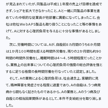
が見込まれていたが、同製品は平成１１年度の売上げ目標を達成で
きず、シェアを拡大できなかったこと、Ａと一緒に同製品の事業を進
めていた中枢的な従業員が他部署に異動になってしまったこと、会
社は他社ＷｅｂＡＰＳ製品も取り扱うことになったこと等の事情をあ
げて、Ａに対する心理的負荷を与えるに十分な事情があるとしまし
た。
次に、労働時間については、Ａが、自殺前８カ月間のうち６か月間
は１か月１００時間を超える時間外労働を、残りの２か月間も約９０
時間の時間外労働をし、睡眠時間は４〜４．５時間程度だったことか
ら、業務上の出来事についての心理的負荷の強度の総合評価を強と
するに足りる極度の長時間労働を行なっていたと認定しました。
そして、Ａの業務による心理的負荷は、社会通念上、客観的に見
て、精神障害を発症させる程度に過重であり、Ａの自殺は、うつ病発
病から間もなく起きたものであるから、Ａの業務と、Ａのうつ病及び
自殺との相当因果関係があるとして、本件不支給処分を取り消しま
した。