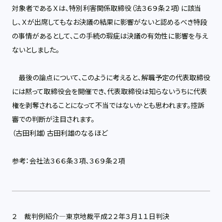
対象者であるＸは、特別利害関係取締役（法３６９条２項）に該当
し、Ｘが出席してもなお決議の結果に影響がないと認めるべき特段
の事情があるとして、この手続の瑕疵は決議の有効性に影響を与え
ないとしました。
最後の論点について、このように考えると、解職予定の代表取締役
には黙って取締役会を開催でき、代表取締役は知らないうちに代表
権を剥奪されることになって不当ではないかとも思われます。控訴
審での判断が注目されます。
（古田利雄）古田利雄のなるほど
参考：会社法３６６条３項、３６９条２項
２ 裁判例紹介―東京地裁平成２２年３月１１日判決