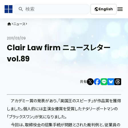
menu
English
public
ニュース
home
2011/03/09
Clair Law firm ニュースレター
vol.89
共有
アカデミー賞の発表があり、「英国王のスピーチ」が作品賞を獲得
しました。個人的には主演女優賞を受賞したナタリーポートマンの
「ブラックスワン」が気になりました。
今回は、取締役会の招集手続が問題とされた裁判例と、従業員の