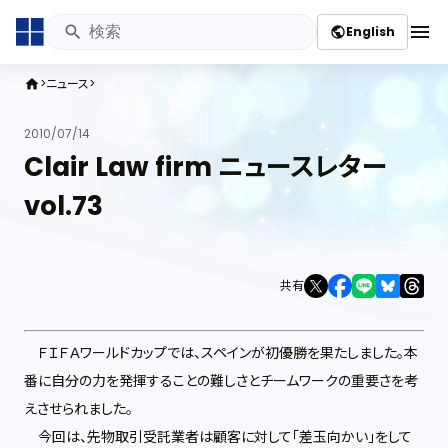
menu
English
public
ニュース
home
2010/07/14
Clair Law firm ニュースレター
vol.73
共有
ＦＩＦＡワールドカップでは、スペインが初優勝を果たしました。本
番に自分の力を発揮することの難しさとチームワークの重要さを考
えさせられました。
今回は、先物取引受託業者は顧客に対して「差玉向かい」をして