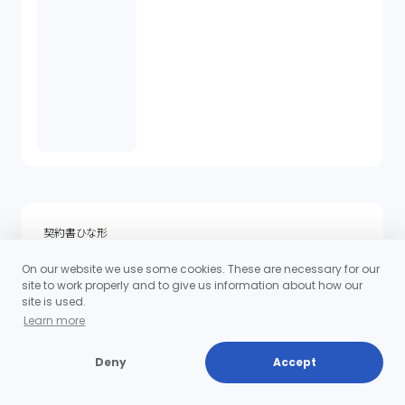
契約書ひな形
ダウンロード
On our website we use some cookies. These are necessary for our
site to work properly and to give us information about how our
これらはあくまで”ひな形”なので、個々の案件毎に、とくに盛
site is used.
り込みたい条項や不明点がある場合は、当事務所にご相談
Learn more
ください。
契約書ひな形をダウンロード
Deny
Accept