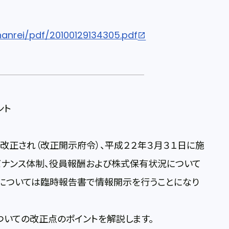
hanrei/pdf/20100129134305.pdf
ント
正され（改正開示府令）、平成２２年３月３１日に施
バナンス体制、役員報酬および株式保有状況について
については臨時報告書で情報開示を行うことになり
いての改正点のポイントを解説します。