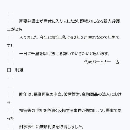
┌┐
││ 新妻弁護士が産休に入りましたが、即戦力になる新人弁護
士が２名
││ 入りました。今年は寅年。私は６２年２月生れなので年男で
す！
││ 一日に千里を駆け抜ける勢いでいきたいと思います。
││ 代表パートナー 古
田 利雄
└┘
┌┐
││ 昨年は、民事再生の申立、破産管財、金融商品の法人におけ
る
││ 損害等の世相を色濃く反映する事件が増加し、又、懸案であ
った
││ 刑事事件に無罪判決を取得しました。