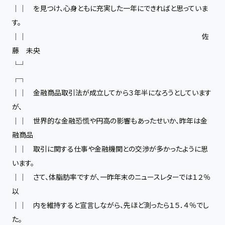
││ を見つけ、心身ともに充実した一年にできればと思っていま
す。
││ 佐
藤 未央
└┘
┌┐
││ 金融商品取引法が成立してから３年半になろうとしています
が、
││ 世界的な金融恐慌や円高の影響もあったせいか、昨年は金
融商品
││ 取引に関する仕事や金融機関との交渉が多かったように思
います。
││ さて、体脂肪率ですが、一昨年末のニュースレターでは１２％
以
││ 内を維持すると宣言しながら、先ほど測ったら１５．４％でし
た。