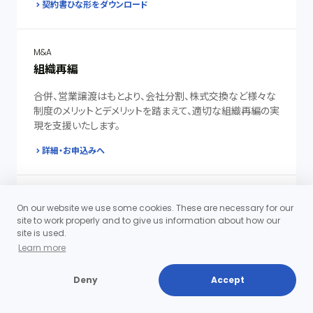
契約書ひな形をダウンロード
M&A
組織再編
合併、営業譲渡はもとより、会社分割、株式交換など様々な
制度のメリットとデメリットを踏まえて、適切な組織再編の実
現を支援いたします。
詳細・お申込みへ
継続的にサービスをご提供します
On our website we use some cookies. These are necessary for our
顧問契約
site to work properly and to give us information about how our
site is used.
日常の法律相談等の積み重ねに基づいて、顧問先様のビジ
Learn more
ネスへの理解があるため、短期間で適切なアドバイスを提
供することができます。
Deny
Accept
詳細・お申込みへ