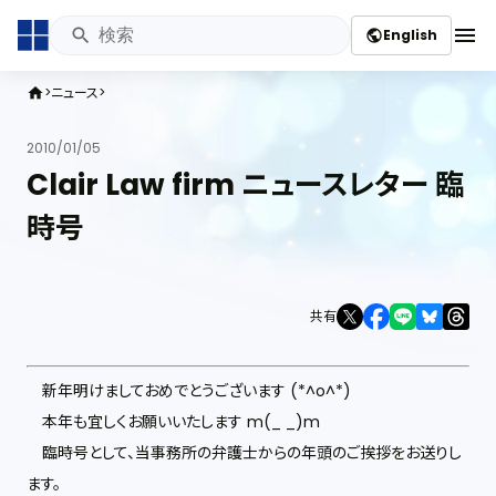
menu
English
public
ニュース
home
2010/01/05
Clair Law firm ニュースレター 臨
時号
共有
新年明けましておめでとうございます (*^o^*)
本年も宜しくお願いいたします m(_ _)m
臨時号として、当事務所の弁護士からの年頭のご挨拶をお送りし
ます。