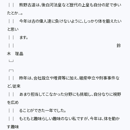
││ 熊野古道は、後白河法皇など歴代の上皇も自分の足で歩い
たとか…。
││ 今年は古の偉人達に負けないように、しっかり体を鍛えたい
と思い
││ ます。
││ 鈴
木 理晶
└┘
┌┐
││ 昨年は、会社設立や増資等に加え、破産申立や刑事事件な
ど、従来
││ あまり担当してこなかった分野にも挑戦し、自分なりに視野
を広め
││ ることができた一年でした。
││ もともと趣味らしい趣味のない私ですが、今年は、体を動か
す趣味