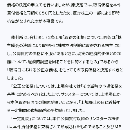
価格の決定の申立てを行いましたが、原決定では、取得価格を本件
買付価格と同額の６５０円としたため、反対株主の一部により即時
抗告がなされたのが本事案です。
裁判所は、会社法１７２条１項「取得の価格」について、同条は「株
主総会の決議により取得日に株式を強制的に取得される株主に対
し、公開買付の価格に不服があるときに、現実の経済的価値との乖
離について、経済的調整を図ることを目的とするもの」であるから
「取得日における公正な価格」をもってその取得価格と決定すべきと
しました。
「公正な価格」については、上場会社では「その当時の市場価格を
基準に定めるべき」とした上で、サンスターについては、上場廃止か
ら本件取得日までの期間が短いことから、「上場廃止の日に近接す
る一定期間の市場価格の平均値」としました。
「一定期間」については、本件公開買付以降のサンスターの株価
は、本件買付価格に束縛されて形成されたものであること及びＭＢ