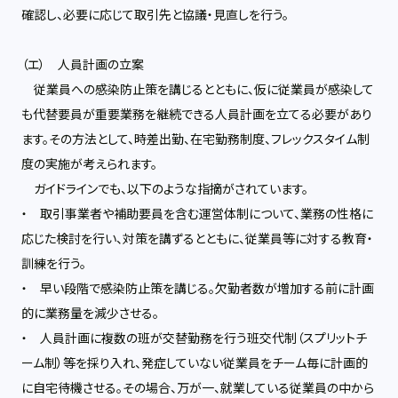
確認し、必要に応じて取引先と協議・見直しを行う。
（エ） 人員計画の立案
従業員への感染防止策を講じるとともに、仮に従業員が感染して
も代替要員が重要業務を継続できる人員計画を立てる必要があり
ます。その方法として、時差出勤、在宅勤務制度、フレックスタイム制
度の実施が考えられます。
ガイドラインでも、以下のような指摘がされています。
・ 取引事業者や補助要員を含む運営体制について、業務の性格に
応じた検討を行い、対策を講ずるとともに、従業員等に対する教育・
訓練を行う。
・ 早い段階で感染防止策を講じる。欠勤者数が増加する前に計画
的に業務量を減少させる。
・ 人員計画に複数の班が交替勤務を行う班交代制（スプリットチ
ーム制）等を採り入れ、発症していない従業員をチーム毎に計画的
に自宅待機させる。その場合、万が一、就業している従業員の中から