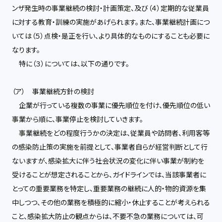
ンザ発生時の事業継続の検討・計画策定、及び（４）定期的な従業員
に対する教育・訓練の実施があげられます。また、事業継続計画につ
いては（５）点検・是正を行い、より具体的なものにすることも必要に
なります。
特に（３）については、以下の通りです。
（ア） 事業継続方針の検討
企業が行っている複数の事業に優先順位を付け、優先順位の低い
事業から順に、事業停止を検討していきます。
事業継続をどの程度行うかの決定は、従業員や訪問者、利用客等
の感染防止策の実施を前提として、事業者自らが経営判断として行
ないますが、感染拡大に伴う社会状況の変化に伴い事業が制約を
受けることが想定されることから、ガイドラインでは、当該事業者に
とっての重要業務を特定し、重要業務の継続に人的・物的資源を集
中しつつ、その他の業務を積極的に縮小・休止することが考えられる
こと、感染拡大防止の観点からは、不要不急の業務については、可