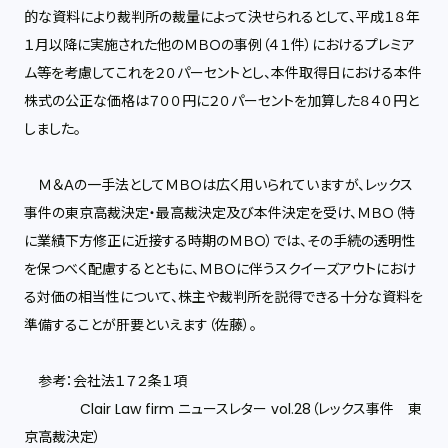
的な資料により裁判所の裁量によって決せられるとして、平成１８年
１月以降に実施された他のＭＢＯの事例（４１件）におけるプレミア
ム等を考慮してこれを２０パーセントとし、本件取得日における本件
株式の公正な価格は７００円に２０パーセントを加算した８４０円と
しました。
Ｍ＆Ａの一手法としてＭＢＯは広く用いられていますが、レックス
事件の東京高裁決定・最高裁決定及び本件決定を受け、ＭＢＯ（特
に業績下方修正に近接する時期のＭＢＯ）では、その手続の透明性
を保つべく配慮するとともに、ＭＢＯに伴うスクイーズアウトにおけ
る対価の相当性について、株主や裁判所を説得できる十分な資料を
準備することが肝要といえます（佐藤）。
参考：会社法１７２条１項
Clair Law firm ニュースレター vol.28（レックス事件 東
京高裁決定）