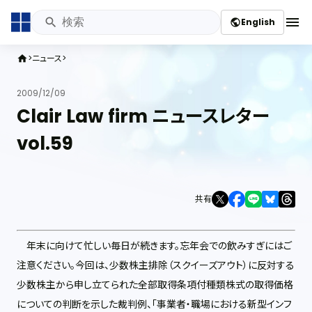
menu
English
public
ニュース
home
2009/12/09
Clair Law firm ニュースレター
vol.59
共有
年末に向けて忙しい毎日が続きます。忘年会での飲みすぎにはご
注意ください。今回は、少数株主排除（スクイーズアウト）に反対する
少数株主から申し立てられた全部取得条項付種類株式の取得価格
についての判断を示した裁判例、「事業者・職場における新型インフ