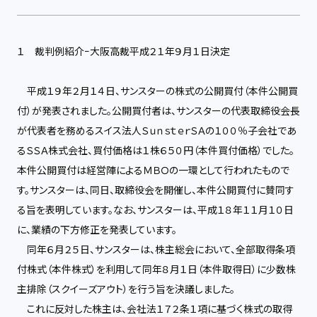
１ 裁判例紹介−大阪高裁平成２１年９月１日決定
平成１９年２月１４日、サンスターの株式の公開買付（本件公開買
付）が発表されました。公開買付者は、サンスターの代表取締役会長
が代表者を務めるスイス法人ＳｕｎｓｔｅｒＳＡの１００％子会社であ
るＳＳＡ株式会社、買付価格は１株６５０円（本件買付価格）でした。
本件公開買付は経営陣によるＭＢＯの一環として行われたもので
す。サンスターは、同日、取締役会を開催し、本件公開買付に賛同す
る旨を表明しています。なお、サンスターは、平成１８年１１月１０日
に、業績の下方修正を発表しています。
同年６月２５日、サンスターは、株主総会において、全部取得条項
付株式（本件株式）を利用して同年８月１日（本件取得日）に少数株
主排除（スクイーズアウト）を行う旨を決議しました。
これに反対した株主は、会社法１７２条１項に基づく株式の取得