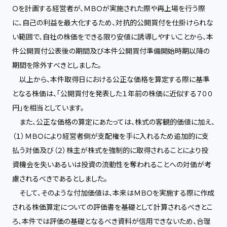
Ｏを計画する経営者が、ＭＢＯが実施された際や再上場を行う際
に、自己の利益を最大化するため、対抗的公開買付を仕掛けられな
い範囲で、自社の株価をできる限り安値に誘導しやすいことから、本
件公開買付公表後の期間及び本件公開買付準備開始時期以降の
期間を除外すべきとしました。
以上から、本件取得日における公正な価格を算定する際に基準
となる株価は、「公開買付を発表した１年前の株価に近似する７００
円」を相当としています。
また、公正な価格の算定にあたっては、株式の客観的価値に加え、
（１）ＭＢＯにより経営者側が支配権を手に入れるため追加的に支
払う対価及び（２）株主が株式を強制的に取得されることにより投
資機会を失いあるいは投資の流動性を奪われることへの対価が考
慮されるべきであるとしました。
そして、そのような付加価値は、本来はＭＢＯを実施する際に作成
される株価算定についての評価書を基礎として計算されるべきとこ
ろ、本件では評価の基礎となるべき資料が信用できないため、合理