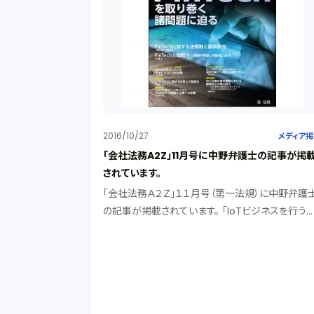
2016/10/27
メディア
「会社法務A2Z」11月号に中野弁護士の記事が掲
されています。
「会社法務Ａ２Ｚ」１１月号（第一法規）に中野弁護
の記事が掲載されています。 「IoTビジネスを行う
の法務上の留意点」として、IoTビジネスを行う際に
注意しておかなければならない法務事項について
明しています。 IoTが注目されていること...