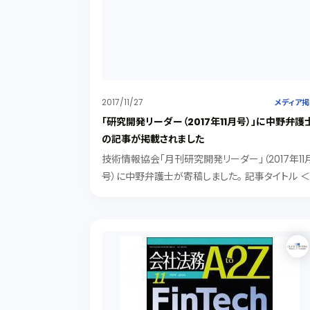
2017/11/27
メディア
「研究開発リーダー（2017年11月号）」に中野弁護
の記事が掲載されました
技術情報協会「月刊研究開発リーダー」（2017年11
号）に中野弁護士が寄稿しました。 記事タイトル 
今月のR&D最前線＞ 「IoTを活用する際の法務的
意点～法務では何が問題になるのか・どのように
決するべきか～」 IoTで議論される主...