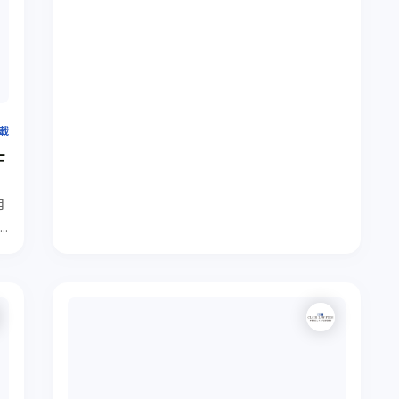
掲載
士
月
＜
留
解