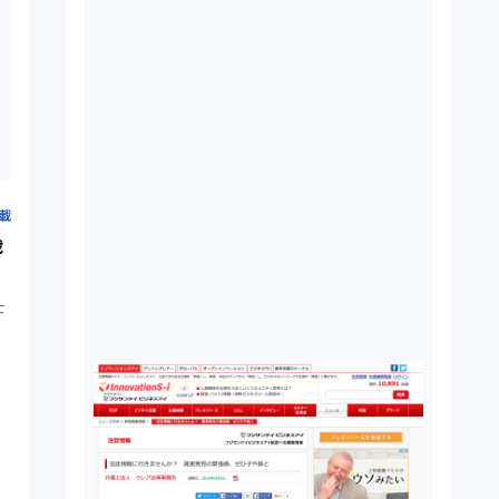
掲載
載
士
際
説