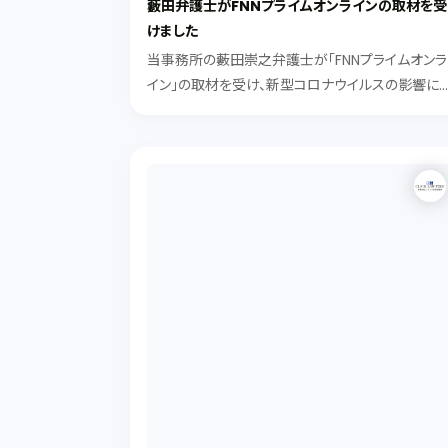
藪田弁護士がFNNプライムオンラインの取材を受
けました
当事務所の藪田崇之弁護士が「FNNプライムオンラ
イン」の取材を受け、新型コロナウイルスの影響に
る結婚式のキャンセル料に関してコメントをしまし
た。 記事は下記URLよりご覧ください。 https://w
w.fnn.jp/articles/...