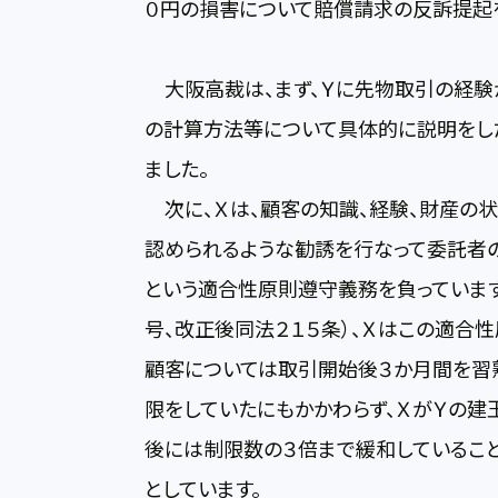
０円の損害について賠償請求の反訴提起を
大阪高裁は、まず、Ｙに先物取引の経験
の計算方法等について具体的に説明をし
ました。
次に、Ｘは、顧客の知識、経験、財産の
認められるような勧誘を行なって委託者
という適合性原則遵守義務を負っています
号、改正後同法２１５条）、Ｘはこの適合
顧客については取引開始後３か月間を習熟
限をしていたにもかかわらず、ＸがＹの建
後には制限数の３倍まで緩和しているこ
としています。