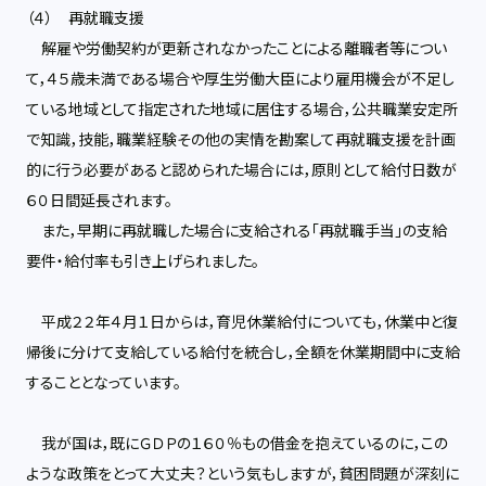
（４） 再就職支援
解雇や労働契約が更新されなかったことによる離職者等につい
て，４５歳未満である場合や厚生労働大臣により雇用機会が不足し
ている地域として指定された地域に居住する場合，公共職業安定所
で知識，技能，職業経験その他の実情を勘案して再就職支援を計画
的に行う必要があると認められた場合には，原則として給付日数が
６０日間延長されます。
また，早期に再就職した場合に支給される「再就職手当」の支給
要件・給付率も引き上げられました。
平成２２年４月１日からは，育児休業給付についても，休業中と復
帰後に分けて支給している給付を統合し，全額を休業期間中に支給
することとなっています。
我が国は，既にＧＤＰの１６０％もの借金を抱えているのに，この
ような政策をとって大丈夫？という気もしますが，貧困問題が深刻に