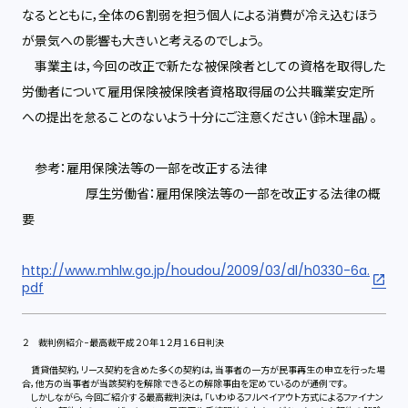
なるとともに，全体の６割弱を担う個人による消費が冷え込むほう
が景気への影響も大きいと考えるのでしょう。
事業主は，今回の改正で新たな被保険者としての資格を取得した
労働者について雇用保険被保険者資格取得届の公共職業安定所
への提出を怠ることのないよう十分にご注意ください（鈴木理晶）。
参考：雇用保険法等の一部を改正する法律
厚生労働省：雇用保険法等の一部を改正する法律の概
要
http://www.mhlw.go.jp/houdou/2009/03/dl/h0330-6a.
pdf
２ 裁判例紹介−最高裁平成２０年１２月１６日判決
賃貸借契約，リース契約を含めた多くの契約は，当事者の一方が民事再生の申立を行った場
合，他方の当事者が当該契約を解除できるとの解除事由を定めているのが通例です。
しかしながら，今回ご紹介する最高裁判決は，「いわゆるフルペイアウト方式によるファイナン