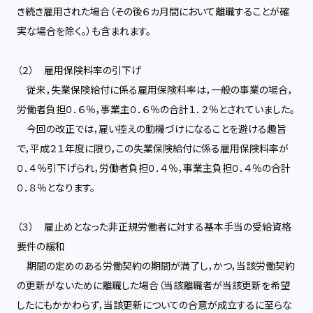
き続き雇用された場合（その後６カ月間において離職することが確
実な場合を除く。）も含まれます。
（２） 雇用保険料率の引下げ
従来，失業保険給付に係る雇用保険料率は，一般の事業の場合，
労働者負担０．６％，事業主０．６％の合計１．２％とされていました。
今回の改正では，雇い控えの動機づけになることを避ける趣旨
で，平成２１年度に限り，この失業保険給付に係る雇用保険料率が
０．４％引下げられ，労働者負担０．４％，事業主負担０．４％の合計
０．８％となります。
（３） 雇止めとなった非正規労働者に対する基本手当の受給資格
要件の緩和
期間の定めのある労働契約の期間が満了し，かつ，当該労働契約
の更新がないために離職した場合（当該離職者が当該更新を希望
したにもかかわらず，当該更新についての合意が成立するに至らな