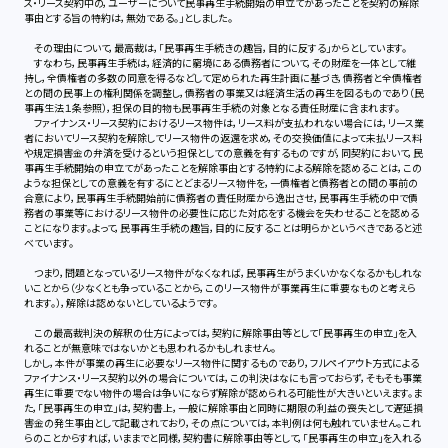
ス・リース契約中の，ユーザーについて民事再生手続開始の申立てがあったことを契約の解除
事由とする旨の特約は，無効である。」としました。
その理由について，最高裁は，「民事再生手続きの趣旨，目的に反する」からとしています。
すなわち，民事再生手続は，経済的に窮境にある債務者について，その財産を一体として維
持し，全債権者の多数の同意を得るなどして定められた再生計画に基づき，債務者と全債権者
との間の民事上の権利関係を調整し，債務者の事業又は経済生活の再生を図るものであり（民
事再生法１条参照），担保の目的物も民事再生手続の対象となる責任財産に含まれます。
ファイナンス・リース契約におけるリース物件は，リース料が支払われない場合には，リース業
者においてリース契約を解除してリース物件の返還を求め，その交換価値によって未払リース料
や規定損害金の弁済を受けるという担保としての意義を有するものですが，同契約において，民
事再生手続開始の申立てがあったことを解除事由とする特約による解除を認めることは，この
ような担保としての意義を有するにとどまるリース物件を，一債権者と債務者との間の事前の
合意により，民事再生手続開始前に債務者の責任財産から逸出させ，民事再生手続の中で債
務者の事業等におけるリース物件の必要性に応じた対応をする機会を失わせることを認める
ことになります。よって，民事再生手続の趣旨，目的に反することは明らかというべきであると述
べています。
つまり，問題となっているリース物件がなくなれば，民事再生がうまくいかなくなるかもしれな
いことから（少なくとも争っていることから，このリース物件が事業再生に重要なものと考えら
れます。），解除は認めないとしているようです。
この最高裁判決の解釈の仕方によっては，契約に解除事由等として「民事再生の申立」を入
れることが無意味ではないかとも思われるかもしれません。
しかし，本件が事業の再生に必要なリース物件に関するものであり，フルペイアウト方式による
ファイナンス・リース契約以外の場合については，この判決はなにも言っておらず，そもそも事業
再生に重要でない物件の場合は争いにならず解除が認められる可能性が大きいといえます。ま
た，「民事再生の申立」は，契約書上，一般に解除事由と同時に期限の利益の喪失として遅延損
害金の発生事由として記載されており，その点については，本判例は何も触れていません。これ
らのことからすれば，いままでと同様，契約書に解除事由等として，「民事再生の申立」を入れる