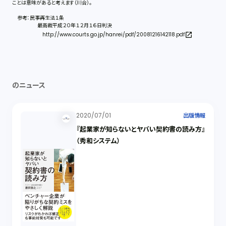
ことは意味があると考えます（川合）。
参考：民事再生法１条
最高裁平成２０年１２月１６日判決
http://www.courts.go.jp/hanrei/pdf/20081216142118.pdf
のニュース
2020/07/01
出版情報
『起業家が知らないとヤバい契約書の読み方』
（秀和システム）