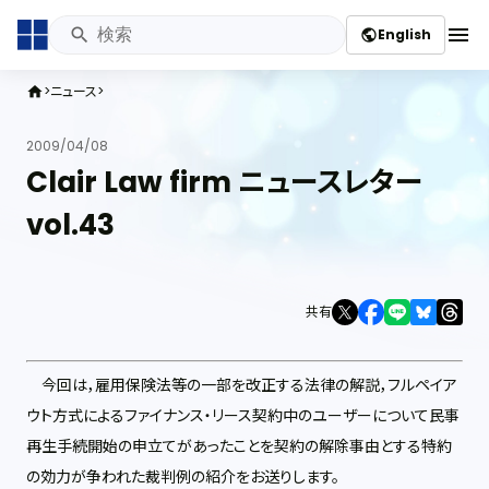
menu
English
public
ニュース
home
2009/04/08
Clair Law firm ニュースレター
vol.43
共有
今回は，雇用保険法等の一部を改正する法律の解説，フルペイア
ウト方式によるファイナンス・リース契約中のユーザーについて民事
再生手続開始の申立てがあったことを契約の解除事由とする特約
の効力が争われた裁判例の紹介をお送りします。