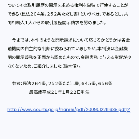
ついてその取引履歴の開示を求める権利を単独で行使することが
できる（民法２６４条，２５２条ただし書）というべき」であるとし，共
同相続人１人からの取引履歴開示請求を認めました。
今までは，本件のような開示請求について応じるかどうかは各金
融機関の自主的な判断に委ねられていましたが，本判決は金融機
関の開示義務を正面から認めたもので，金融実務に与える影響が少
なくないため，ご紹介しました（鈴木俊）。
参考：民法２６４条，２５２条ただし書，６４５条，６５６条
最高裁平成２１年１月２２日判決
http://www.courts.go.jp/hanrei/pdf/20090122111638.pdf