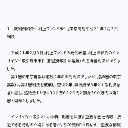
１ 裁判例紹介−「村上ファンド事件」東京高裁平成２１年２月３日
判決
平成２１年２月３日，村上ファンドの元代表者，村上世彰氏のイン
サイダー取引刑事事件（旧証券取引法違反）の控訴審判決がありま
した。
第１審の東京地裁は懲役２年の実刑判決でしたが，控訴審の東京
高裁は，第１審判決を破棄し，懲役２年，執行猶予３年とする判決を
言い渡し，追徴金１１億４９００万６３２６円と罰金３００万円は第１
審と同額としました。
インサイダー取引とは，株価に影響を及ぼす重要な会社情報に接
近できる特別の立場にある者が，その特別の立場ゆえに重要な情報