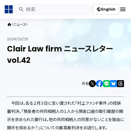
menu
English
public
ニュース
home
2009/03/25
Clair Law firm ニュースレター
vol.42
共有
今回は，去る２月３日に言い渡された「村上ファンド事件」の控訴
審判決，「預金者の共同相続人の１人から預金口座の取引履歴の開
示を求められた銀行は，他の共同相続人の同意がないことを理由に
開示を拒めるか？」についての最高裁判決をお送りします。