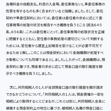
各種料金の自動支払，利息の入金等，委任事務ないし準委任事務の
性質を有するものも多く含まれていると指摘しました。そして，委任
契約や準委任契約においては，委任者は委任者の求めに応じて委
任事務等の処理の状況を報告すべき義務を負うところ（民法６４５
条，６５６条），これは委任者にとって，委任事務等の処理状況を正確
に把握するとともに，受任者の事務処理の適切さについて判断する
ためには，受任者から適宜上記報告を受けることが必要不可欠で
あるためと解し，このことは預金契約において金融機関が処理すべ
き事務についても同様であるとしました。したがって，金融機関は，預
金契約に基づき，預金者の求めに応じて預金口座の取引履歴を開
示すべき義務を負うとしました。
次に，共同相続人の１人が当該預金口座の取引履歴を開示請求
できるかどうかについて，「共同相続人の１人は，預金債権の一部を
相続により取得するにとどまるが，これとは別に，共同相続人全員に
帰属する預金契約上の地位に基づき，被相続人名義の預金口座に