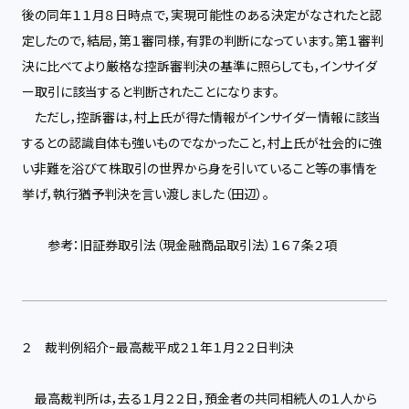
後の同年１１月８日時点で，実現可能性のある決定がなされたと認
定したので，結局，第１審同様，有罪の判断になっています。第１審判
決に比べてより厳格な控訴審判決の基準に照らしても，インサイダ
ー取引に該当すると判断されたことになります。
ただし，控訴審は，村上氏が得た情報がインサイダー情報に該当
するとの認識自体も強いものでなかったこと，村上氏が社会的に強
い非難を浴びて株取引の世界から身を引いていること等の事情を
挙げ，執行猶予判決を言い渡しました（田辺）。
参考：旧証券取引法（現金融商品取引法）１６７条２項
２ 裁判例紹介−最高裁平成２１年１月２２日判決
最高裁判所は，去る１月２２日，預金者の共同相続人の１人から