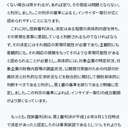
くない場合は除かれるが，あれば足り，その高低は問題とならない，
と判示しました。この判示の基準によると，インサイダー取引が広く
認められやすいことになります。
これに対し控訴審判決は，決定はある程度の具体的内容を持ち，
その実現を真摯に意図していると判断されるものでなければなら
ず，その決定にはそれ相応の実現可能性が必要であり，主観的にも
客観的にも，それ相応の根拠をもってそのような実現可能性がある
と認められることが必要とし，具体的には，対象企業の特定状況，対
象企業の財務内容等の調査状況，公開買付実施のための内部の計
画状況と対外的な交渉状況などを総合的に検討して個別具体的に
判断すべきであると判示し，第１審の基準を誤りであると明確に否
定しました。この判示の基準によれば，インサイダー取引の成立範囲
がより狭くなっています。
もっとも，控訴審判決は，第１審判決が平成１６年９月１５日時点
で決定があったと認定したのは事実誤認であるとしつつ，それよりも