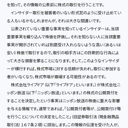
を知って，その情報の公表前に株式の取引を行うことです。
インサイダー取引を被害者のいない形式犯のように受け止めてい
る人もいるかもしれませんが，それは大きな間違いです。
公表されていない重要な事実を知っているインサイダーは，当該
重要事実を織り込んで株価を評価し，それを知らない人に当該重要
事実が開示されていれば到底受け入れらないような高い（あるいは
安い）株価で取引するので，取引の相手方はこの詐欺的な行為によ
って大きな損害を蒙ることになります。そして，このようなインサイダ
ーが横行すれば，株式市場に対する信頼が失われ，取引に参加する
者がいなくなり，株式市場が崩壊する可能性があるのです。
株式会社ライブドア（以下「ライブドア」といいます。）が株式会社ニ
ッポン放送（以下「ニッポン放送」といいます。）の株式の公開買付を
することを決定したという事実はニッポン放送の株価に重大な影響
を与える情報です。通常であれば，「公開買付者等が…公開買付け等
を行うことについての決定をしたこと」（旧証券取引法（現金融商品
取引法）１６７条２項）に該当します。この情報の伝達を受けた人が，