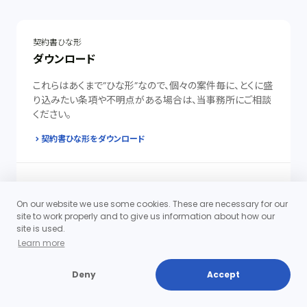
契約書ひな形
ダウンロード
これらはあくまで”ひな形”なので、個々の案件毎に、とくに盛
り込みたい条項や不明点がある場合は、当事務所にご相談
ください。
契約書ひな形をダウンロード
M&A
組織再編
On our website we use some cookies. These are necessary for our
site to work properly and to give us information about how our
合併、営業譲渡はもとより、会社分割、株式交換など様々な
site is used.
制度のメリットとデメリットを踏まえて、適切な組織再編の実
Learn more
現を支援いたします。
Deny
Accept
詳細・お申込みへ