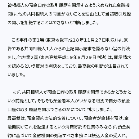
被相続人の預金口座の取引履歴を開示するよう求められた金融機
関は，他の共同相続人の同意がないことを理由として当該取引履歴
の開示を拒絶することはできないと判断しました。
この事件の第１審（東京地裁平成１８年１１月２７日判決）は，原
告である共同相続人１人からの上記開示請求を認めない旨の判決
をし，他方第２審（東京高裁平成１９年８月２９日判決）は，開示請求
を認めるという反対の判決をしており，最高裁の判断が注目されて
いました。
まず，共同相続人が預金口座の取引履歴を開示できるかどうかと
いう前提として，そもそも預金者本人がいかなる根拠で自分の預金
口座の取引履歴を開示できるのかについて判示しました。
最高裁は，預金契約の法的性質について，預金者が金銭を預け，金
融機関がこれを返還するという消費寄託の性質のみならず，預金契
約に基づいて金融機関の処理すべき事務には振込入金の受入れ，