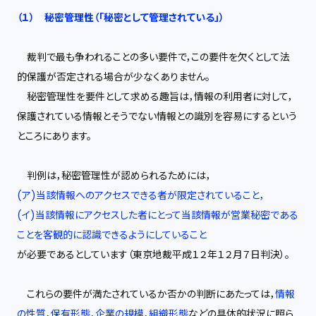
（１） 秘密管理性（「秘密として管理されている」）
裁判で最も争われることの多い要件で，この要件を欠くとして法
的保護が否定される場合が少なくありません。
秘密管理性を要件として求める趣旨は，情報の利用者に対して，
保護されている情報とそうでない情報との識別を容易にするという
ところにあります。
判例は，秘密管理性が認められるためには，
(ア)当該情報へのアクセスできる者が限定されていること，
(イ)当該情報にアクセスした者にとって当該情報が営業秘密である
ことを客観的に認識できるようにしていること
が必要であるとしています（東京地裁平成１２年１２月７日判決）。
これらの要件が満たされているか否かの判断にあたっては，
情報
の性質，保有形態，企業の規模，組織形態
などの具体的状況に照ら