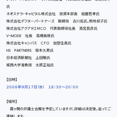
氏
ネオステラ・キャピタル株式会社 投資本部長 祇園哲孝氏
株式会社デフターパートナーズ 取締役 古川拓氏，熊地叔子氏
株式会社アクアＲＩＭＣＯ 代表取締役社長 高宮良彦氏
V-MODE 社長 高橋英樹氏
株式会社キャンバス ＣＦＯ 加登住眞氏
HS PARTNERS 坂本久男氏
日本経済新聞社 上田敬氏
城西大学准教授 太原正裕氏
【日時】
２００８年９月１７日（水） １８：３０〜２０：００
【場所】
霞ヶ関の弁護士会館を予定していますが，詳細は決定後，追ってご
連絡します。