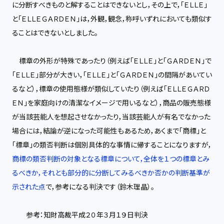
に分断すべきものと解することはできないとし，その上で，「ＥＬＬＥ」
と「ＥＬＬＥＧＡＲＤＥＮ」は，外観，観念，称呼いずれにおいても類似す
ることはできないとしました。
標章の外形が特殊であったり（例えば「ＥＬＬＥ」と「ＧＡＲＤＥＮ」で
「ＥＬＬＥ」部分が大きい，「ＥＬＬＥ」と「ＧＡＲＤＥＮ」の間隔があいてい
るなど），標章の使用態様が類似していたり（例えば「ＥＬＬＥＧＡＲＤ
ＥＮ」を家庭向けの清潔なイメージで用いるなど），商品の販売態様
が当該芸能人を想起させなかったり，当該芸能人が有名でなかった
場合には，結論が逆になった可能性もあるため，あくまで「商標」と
「標章」の類否判断は個別具体的な事情に帰することになりますが，
商標の類否判断の対象となる標章について，全体を１つの標章とみ
るべきか，それとも部分的に分断してみるべきか否かの判断基準が
示された点
で，参考になる判決です（鈴木理晶）。
参考：知財高裁平成２０年３月１９日判決