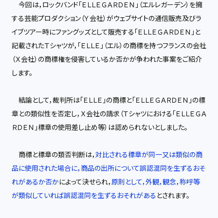
今回は，ロックバンド「ＥＬＬＥＧＡＲＤＥＮ」（エルレガーデン）を擁
する芸能プロダクション（Ｙ会社）がウェブサイトの通信販売及びラ
イブツアー時にファングッズとして販売する「ＥＬＬＥＧＡＲＤＥＮ」と
記載されたＴシャツが，「ＥＬＬＥ」（エル）の商標を持つフランスの会社
（Ｘ会社）の商標権を侵害しているか否かが争われた事案をご紹介
します。
結論として，裁判所は「ＥＬＬＥ」の商標と「ＥＬＬＥＧＡＲＤＥＮ」の標
章との類似性を否定し，Ｘ会社の請求（Ｔシャツにおける「ＥＬＬＥＧＡ
ＲＤＥＮ」標章の使用差し止め等）は認められないとしました。
商標と標章の類否判断は，
対比される標章が同一又は類似の商
品に使用された場合に，商品の出所について誤認混同を生ずるおそ
れがあるか否か
によって決せられ，
原則として，外観，観念，称呼等
が類似していれば誤認混同を生ずるおそれがある
とされます。