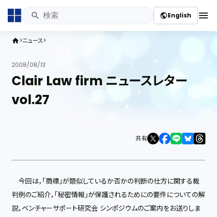
menu
English
public
ニュース
home
2008/08/13
Clair Law firm ニュースレター
vol.27
共有
今回は，「商標」が類似しているか否かの判断の仕方に関する裁
判例のご紹介，「秘密情報」が保護されるためにの要件についての解
説，ベンチャーサポート研究会 シンポジウムのご案内をお送りしま