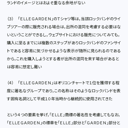
ランドのイメージとはおよそ重なる余地がない
（３） 「ＥＬＬＥＧＡＲＤＥＮ」のＴシャツ等は，当該ロックバンドのライ
ブツアーの際に販売される場合は，出所の混同を考慮する必要はな
いということができるし，ウェブサイトにおける販売についてみても，
購入に至るまでには複数のステップがありロックバンドのファンサイ
トであると容易に気づかせるような表示が随所に見られるのである
から，これを購入しようとする者が出所の混同を来す場合があると
は容易に想定し難い
（４） 「ＥＬＬＥＧＡＲＤＥＮ」はオリコンチャートで１位を獲得する程
度に著名なグループであり，この名称はそのようなロックバンドを表
す固有名詞として平成１０年当時から継続的に使用されてきた
という４つの要素を挙げ，「ＥＬＬＥ」商標の著名性を考慮してもなお，
「ＥＬＬＥＧＡＲＤＥＮ」の標章を「ＥＬＬＥ」部分と「ＧＡＲＤＥＮ」部分と