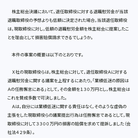
株主総会決議において，退任取締役に対する退職慰労金が当該
退職取締役の予想よりも低額に決定された場合，当該退任取締役
は，現取締役に対し，低額の退職慰労金額を株主総会に提案したこ
とを理由として損害賠償請求できるでしょうか。
本件の事案の概要は以下のとおりです。
Ｘ社の現取締役らは，株主総会に対して，退任取締役Ａに対する
退職慰労金に関する議案を上程するにあたり，「業績低迷の原因は
Ａの任務懈怠にある」として，その金額を１３０万円とし，株主総会は
これを賛成多数で可決しました。
Ａは，自分には業績低迷に関する責任はなく，そのような虚偽の
主張をした現取締役らの議案提出行為は任務懈怠であるとして，現
取締役に対して３３００万円の損害の賠償を求めて提訴しました（会
社法４２９条）。