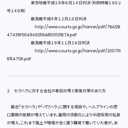
東京地裁平成１９年６月１４日判決（判例時報１９８２
号１４９頁）
最高裁平成４年１２月１８日判決
http://www.courts.go.jp/hanrei/pdf/7BA12B
47439F564949256A8500311E7A.pdf
最高裁平成１９年１１月１６日判決
http://www.courts.go.jp/hanrei/pdf/2007111
6154706.pdf
２ セクハラに対する会社の事前対策と事後対策のあり方
最近「セクハラ」や「パワハラ」に関する相談や，ヘルプラインの窓
口業務の依頼が増えています。雇用の流動化により中途採用の社員
が増え，これまで風土や環境が全く違う職場で働いていた者が，あ