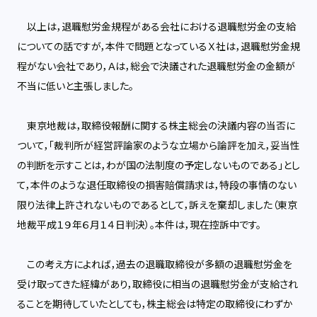
以上は，退職慰労金規程がある会社における退職慰労金の支給
についての話ですが，本件で問題となっているＸ社は，退職慰労金規
程がない会社であり，Ａは，総会で決議された退職慰労金の金額が
不当に低いと主張しました。
東京地裁は，取締役報酬に関する株主総会の決議内容の当否に
ついて，「裁判所が経営評論家のような立場から論評を加え，妥当性
の判断を示すことは，わが国の法制度の予定しないものである」とし
て，本件のような退任取締役の損害賠償請求は，特段の事情のない
限り法律上許されないものであるとして，訴えを棄却しました（東京
地裁平成１９年６月１４日判決）。本件は，現在控訴中です。
この考え方によれば，過去の退職取締役が多額の退職慰労金を
受け取ってきた経緯があり，取締役に相当の退職慰労金が支給され
ることを期待していたとしても，株主総会は特定の取締役にわずか