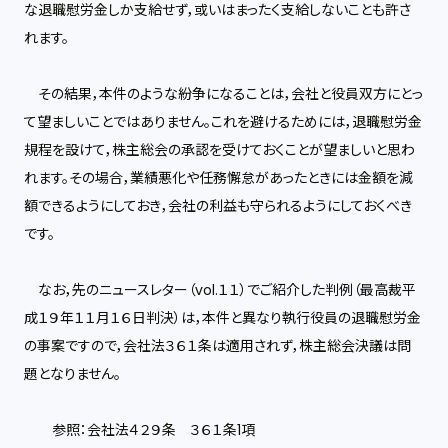
な退職慰労金しか支給せず，或いはまったく支給しないことも許さ
れます。
その結果，本件のような紛争になることは，会社と役員双方にとっ
て望ましいことではありません。これを避けるためには，退職慰労金
規程を設けて，株主総会の承認を受けておくことが望ましいと思わ
れます。その場合，業績悪化や任務懈怠があったときには金額を減
額できるようにしておき，会社の利益も守られるようにしておくべき
です。
なお，先のニュースレター（vol.１１）でご紹介した判例（最高裁平
成１９年１１月１６日判決）は，本件と異なり執行役員の退職慰労金
の事案ですので，会社法３６１条は適用されず，株主総会決議は問
題となりません。
参照：会社法４２９条 ３６１条1項