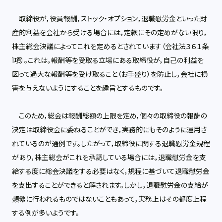
取締役が，役員報酬，ストック・オプション，退職慰労金といった財
産的利益を会社から受ける場合には，定款にその定めがない限り，
株主総会決議によってこれを定めるとされています（会社法３６１条
1項）。これは，報酬等を受取る立場にある取締役が，自己の利益を
図って過大な報酬等を受け取ること（お手盛り）を防止し，会社に損
害を与えないようにすることを趣旨とするものです。
このため，総会は報酬総額の上限を定め，個々の取締役の報酬の
決定は取締役会に委ねることができ，実務的にもそのように運用さ
れているのが通例です。したがって，取締役に関する退職慰労金規程
があり，株主総会がこれを承認している場合には，退職慰労金を支
給する度に総会決議をする必要はなく，規程に基づいて退職慰労金
を支出することができると解されます。しかし，退職慰労金の支給が
頻繁に行われるものではないこともあって，実務上はその都度上程
する例が多いようです。