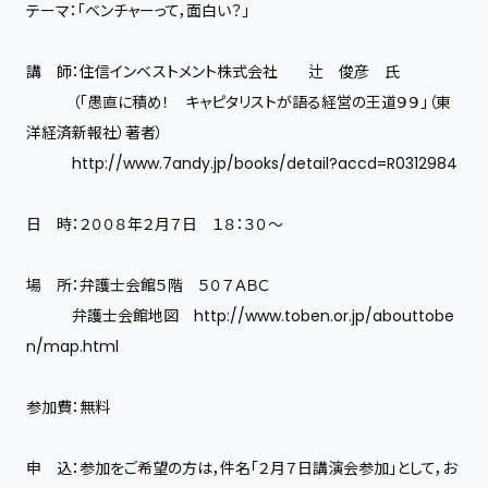
テーマ：「ベンチャーって，面白い？」
講 師：住信インベストメント株式会社 辻 俊彦 氏
（「愚直に積め！ キャピタリストが語る経営の王道９９」（東
洋経済新報社）著者）
http://www.7andy.jp/books/detail?accd=R0312984
日 時：２００８年２月７日 １８：３０〜
場 所：弁護士会館５階 ５０７ＡＢＣ
弁護士会館地図 http://www.toben.or.jp/abouttobe
n/map.html
参加費：無料
申 込：参加をご希望の方は，件名「２月７日講演会参加」として，お