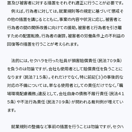
置及び被害者に対する措置をそれぞれ適正に行うことが必要です。
例えば，行為者に対しては，就業規則等の規定に基づいて懲戒そ
の他の措置を講じるとともに，事案の内容や状況に応じ，被害者と
行為者の間の関係改善に向けての援助，被害者と行為者を引き離
すための配置転換，行為者の謝罪，被害者の労働条件上の不利益の
回復等の措置を行うことが考えられます。
法的には，セクハラを行った社員が損害賠償責任（民法７０９条）
を負うのは勿論ですが，会社も使用者として賠償責任を負うことに
なります（民法７１５条）。それだけでなく，特に前記(３)の事後的な
対応の不備については，単なる使用者としての責任だけでなく，「職
場環境配慮義務」違反として，会社自身の債務不履行責任（民法４１
５条）や不法行為責任（民法７０９条）が問われる裁判例が増えてい
ます。
就業規則の整備など事前の措置を行うことは勿論ですが，セクハ