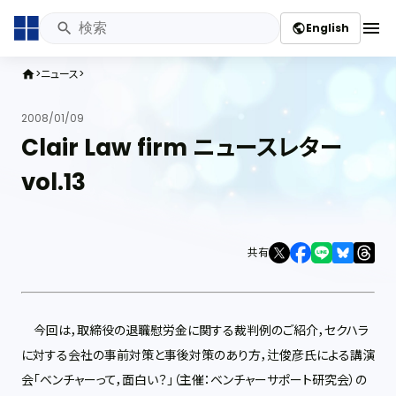
menu
English
public
ニュース
home
2008/01/09
Clair Law firm ニュースレター
vol.13
共有
今回は，取締役の退職慰労金に関する裁判例のご紹介，セクハラ
に対する会社の事前対策と事後対策のあり方，辻俊彦氏による講演
会「ベンチャーって，面白い？」（主催：ベンチャーサポート研究会）の