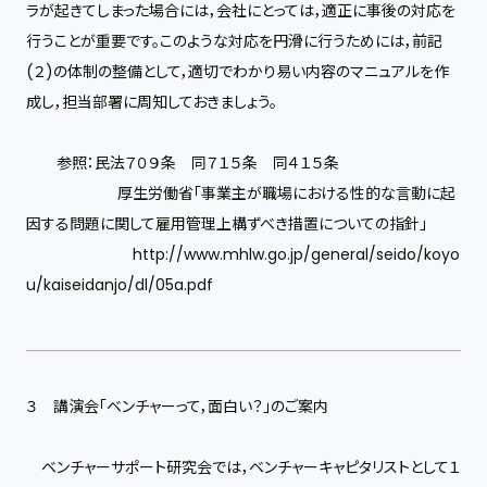
ラが起きてしまった場合には，会社にとっては，適正に事後の対応を
行うことが重要です。このような対応を円滑に行うためには，前記
(２)の体制の整備として，適切でわかり易い内容のマニュアルを作
成し，担当部署に周知しておきましょう。
参照：民法７０９条 同７１５条 同４１５条
厚生労働省「事業主が職場における性的な言動に起
因する問題に関して雇用管理上構ずべき措置についての指針」
http://www.mhlw.go.jp/general/seido/koyo
u/kaiseidanjo/dl/05a.pdf
３ 講演会「ベンチャーって，面白い？」のご案内
ベンチャーサポート研究会では，ベンチャーキャピタリストとして１