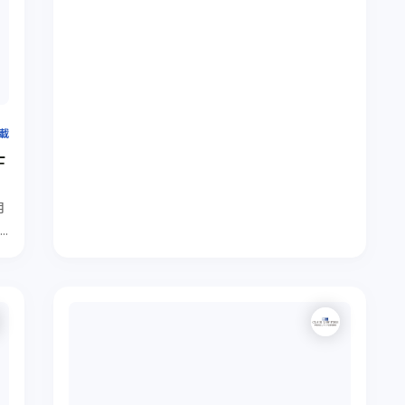
掲載
士
月
＜
留
解