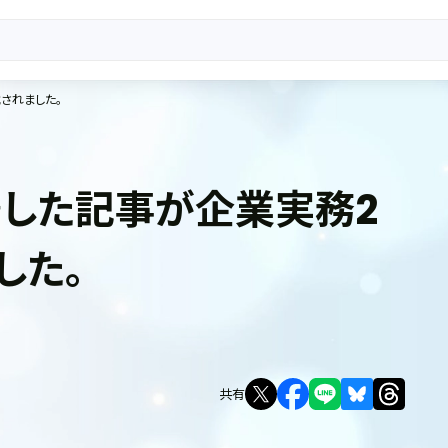
されました。
した記事が企業実務2
した。
共有