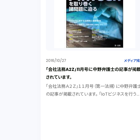
2016/10/27
メディア
「会社法務A2Z」11月号に中野弁護士の記事が掲
されています。
「会社法務Ａ２Ｚ」１１月号（第一法規）に中野弁護
の記事が掲載されています。 「IoTビジネスを行う
の法務上の留意点」として、IoTビジネスを行う際に
注意しておかなければならない法務事項について
明しています。 IoTが注目されていること...