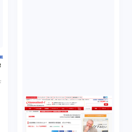
掲載
載
士
際
説