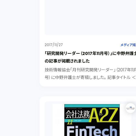
2017/11/27
メディア
「研究開発リーダー（2017年11月号）」に中野弁護
の記事が掲載されました
技術情報協会「月刊研究開発リーダー」（2017年11
号）に中野弁護士が寄稿しました。 記事タイトル 
今月のR&D最前線＞ 「IoTを活用する際の法務的
意点～法務では何が問題になるのか・どのように
決するべきか～」 IoTで議論される主...