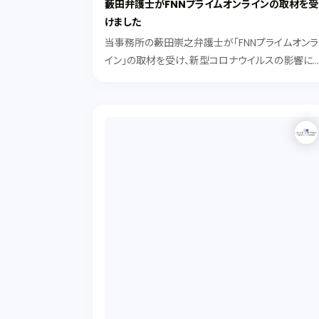
藪田弁護士がFNNプライムオンラインの取材を受
けました
当事務所の藪田崇之弁護士が「FNNプライムオンラ
イン」の取材を受け、新型コロナウイルスの影響に
る結婚式のキャンセル料に関してコメントをしまし
た。 記事は下記URLよりご覧ください。 https://w
w.fnn.jp/articles/...