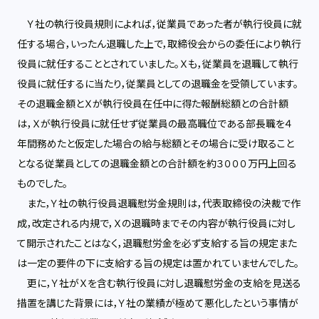
Ｙ社の執行役員規則によれば，従業員であった者が執行役員に就
任する場合，いったん退職した上で，取締役会からの委任により執行
役員に就任することとされていました。Ｘも，従業員を退職して執行
役員に就任するに当たり，従業員としての退職金を受領しています。
その退職金額とＸが執行役員在任中に得た報酬総額との合計額
は，Ｘが執行役員に就任せず従業員の最高職位である部長職を４
年間務めたと仮定した場合の給与総額とその場合に受け取ること
となる従業員としての退職金額との合計額を約３０００万円上回る
ものでした。
また，Ｙ社の執行役員退職慰労金規則は，代表取締役の決裁で作
成，改定される内規で，Ｘの退職時までその内容が執行役員に対し
て開示されたことはなく，退職慰労金を必ず支給する旨の規定また
は一定の要件の下に支給する旨の規定は置かれていませんでした。
更に，Ｙ社がＸを含む執行役員に対し退職慰労金の支給を見送る
措置を講じた背景には，Ｙ社の業績が極めて悪化したという事情が