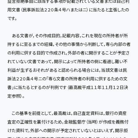
証言拒絶事由に該当する事項が記載されている文書または自己利
用文書（民事訴訟法２２０条４号ハまたはニ）に当たると主張したの
です。
ある文書が，その作成目的，記載内容，これを現在の所持者が所
持するに至るまでの経緯，その他の事情から判断して，専ら内部の者
の利用に供する目的で作成され，外部の者に開示することが予定さ
れていない文書であって，開示によって所持者の側に看過し難い不
利益が生ずるおそれがあると認められる場合には，当該文書は民
訴法２２０条４号ニの「専ら文書の所持者の利用に供するための文
書」に当たるとするのが判例です（最高裁平成１１年１１月１２日決
定参照）。
この基準を前提として，最高裁は，自己査定資料は，銀行の資産
査定の正確性を裏付けるため，金融監督庁（当時）が作成を義務付
けた資料で，外部への開示が予定されていないとはいえず，開示拒