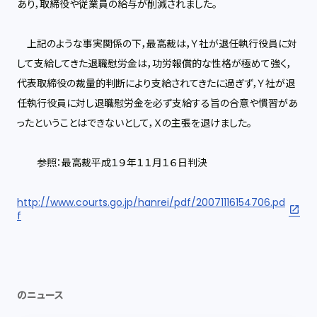
あり，取締役や従業員の給与が削減されました。
上記のような事実関係の下，最高裁は，Ｙ社が退任執行役員に対
して支給してきた退職慰労金は，功労報償的な性格が極めて強く，
代表取締役の裁量的判断により支給されてきたに過ぎず，Ｙ社が退
任執行役員に対し退職慰労金を必ず支給する旨の合意や慣習があ
ったということはできないとして，Ｘの主張を退けました。
参照：最高裁平成１９年１１月１６日判決
http://www.courts.go.jp/hanrei/pdf/20071116154706.pd
f
のニュース