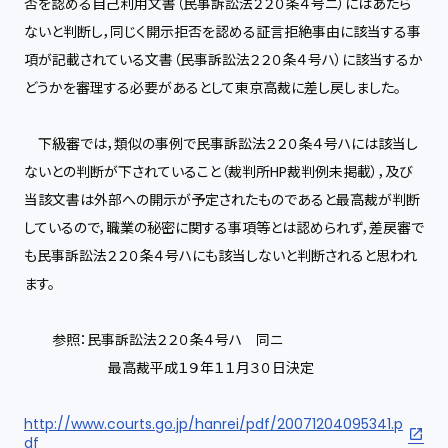
否を認める自己利用文書（民事訴訟法２２０条４号ニ）にはあたら
ないと判断し，同じく開示拒否を認める証言拒絶事由に該当する事
項が記載されている文書（民事訴訟法２２０条４号ハ）に該当するか
どうかを審理する必要があるとして東京高裁に差し戻しました。
下級審では，類似の事例で民事訴訟法２２０条４号ハには該当し
ないとの判断が下されていること（裁判所HP裁判例未掲載），及び
当該文書は外部への開示が予定されたものであると最高裁が判断
しているので，職業の秘密に関する事項等とは認められず，差戻審で
も民事訴訟法２２０条４号ハにも該当しないと判断されると思われ
ます。
参照：民事訴訟法２２０条４号ハ 同ニ
最高裁平成１９年１１月３０日決定
http://www.courts.go.jp/hanrei/pdf/20071204095341.p
df