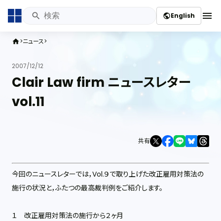
menu
English
public
ニュース
home
2007/12/12
Clair Law firm ニュースレター
vol.11
共有
今回のニュースレターでは，Vol.９で取り上げた改正雇用対策法の
施行の状況と，ふたつの最高裁判例をご紹介します。
１ 改正雇用対策法の施行から２ヶ月