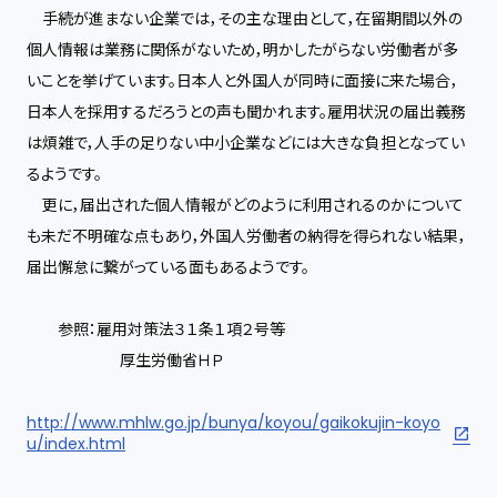
手続が進まない企業では，その主な理由として，在留期間以外の
個人情報は業務に関係がないため，明かしたがらない労働者が多
いことを挙げています。日本人と外国人が同時に面接に来た場合，
日本人を採用するだろうとの声も聞かれます。雇用状況の届出義務
は煩雑で，人手の足りない中小企業などには大きな負担となってい
るようです。
更に，届出された個人情報がどのように利用されるのかについて
も未だ不明確な点もあり，外国人労働者の納得を得られない結果，
届出懈怠に繋がっている面もあるようです。
参照：雇用対策法３１条１項２号等
厚生労働省ＨＰ
http://www.mhlw.go.jp/bunya/koyou/gaikokujin-koyo
u/index.html