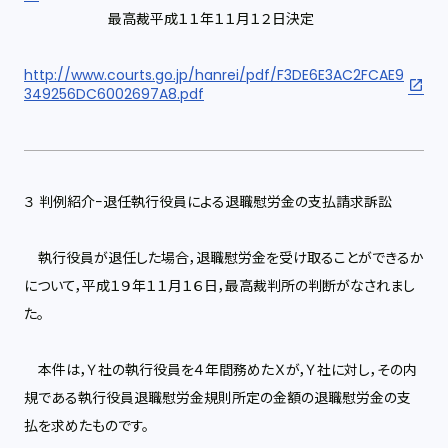
最高裁平成１１年１１月１２日決定
http://www.courts.go.jp/hanrei/pdf/F3DE6E3AC2FCAE9
349256DC6002697A8.pdf
３ 判例紹介−退任執行役員による退職慰労金の支払請求訴訟
執行役員が退任した場合，退職慰労金を受け取ることができるか
について，平成１９年１１月１６日，最高裁判所の判断がなされまし
た。
本件は，Ｙ社の執行役員を４年間務めたＸが，Ｙ社に対し，その内
規である執行役員退職慰労金規則所定の金額の退職慰労金の支
払を求めたものです。