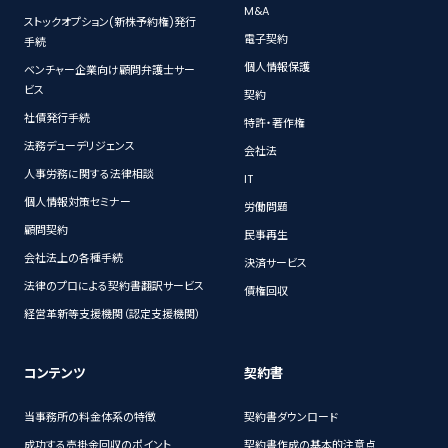
M&A
ストックオプション(新株予約権)発行
電子契約
手続
個人情報保護
ベンチャー企業向け顧問弁護士サー
ビス
契約
社債発行手続
特許・著作権
法務デューデリジェンス
会社法
人事労務に関する法律相談
IT
個人情報対策セミナー
労働問題
顧問契約
民事再生
会社法上の各種手続
決済サービス
法律のプロによる契約書翻訳サービス
債権回収
経営革新等支援機関（認定支援機関）
コンテンツ
契約書
当事務所の料金体系の特徴
契約書ダウンロード
成功する売掛金回収のポイント
契約書作成の基本的注意点