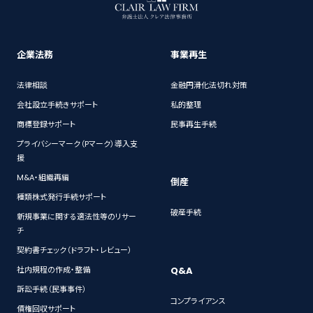
企業法務
事業再生
法律相談
金融円滑化法切れ対策
会社設立手続きサポート
私的整理
商標登録サポート
民事再生手続
プライバシーマーク（Pマーク）導入支
援
M&A・組織再編
倒産
種類株式発行手続サポート
破産手続
新規事業に関する適法性等のリサー
チ
契約書チェック（ドラフト・レビュー）
Q&A
社内規程の作成・整備
訴訟手続（民事事件）
コンプライアンス
債権回収サポート