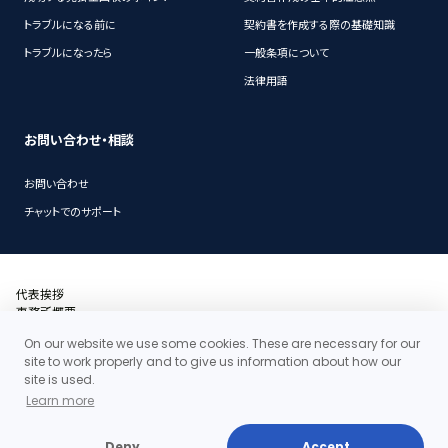
トラブルになる前に
契約書を作成する際の基礎知識
トラブルになったら
一般条項について
法律用語
お問い合わせ・相談
お問い合わせ
チャットでのサポート
代表挨拶
事務所概要
沿革
On our website we use some cookies. These are necessary for our
アクセス・地図
site to work properly and to give us information about how our
当事務所の料金体系の特徴
site is used.
お問い合わせ
Learn more
個人情報保護ポリシー
Deny
Accept