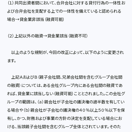
（１）共同出資者間において、合弁会社に対する貸付行為の一体性お
よび合弁会社を支配する上での一体性を備えていると認められる
場合→貸金業非該当（融資可能）
（２）上記以外の融資→貸金業該当（融資不可）
以上のような規制が、今回の改正によって、以下のように変更され
ます。
上記ＡおよびＢ（親子会社間、兄弟会社間を含むグループ会社間
の融資）については、ある会社グループ内にある会社間の融資であ
れば、貸金業に該当しない（融資可能）こととされました。この会社グ
ループの範囲は、（ａ）親会社が子会社の議決権の過半数を有してい
る場合や（ｂ）親会社が子会社の議決権の４０％以上５０％以下を保
有し、かつ、財務および事業の方針の決定を支配している場合にお
ける、当該親子会社間を含むグループ全体とされています。そのた