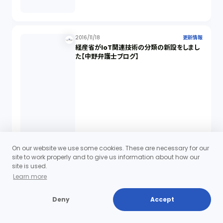
2016/11/18
更新情報
経産省がIoT関連技術の分類の新設をしまし
た【中野弁護士ブログ】
On our website we use some cookies. These are necessary for our
site to work properly and to give us information about how our
site is used.
Learn more
Deny
Accept