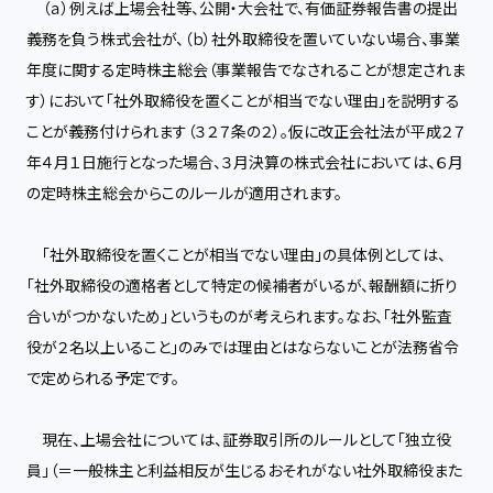
（ａ）例えば上場会社等、公開・大会社で、有価証券報告書の提出
義務を負う株式会社が、（ｂ）社外取締役を置いていない場合、事業
年度に関する定時株主総会（事業報告でなされることが想定されま
す）において「社外取締役を置くことが相当でない理由」を説明する
ことが義務付けられます（３２７条の２）。仮に改正会社法が平成２７
年４月１日施行となった場合、３月決算の株式会社においては、６月
の定時株主総会からこのルールが適用されます。
「社外取締役を置くことが相当でない理由」の具体例としては、
「社外取締役の適格者として特定の候補者がいるが、報酬額に折り
合いがつかないため」というものが考えられます。なお、「社外監査
役が２名以上いること」のみでは理由とはならないことが法務省令
で定められる予定です。
現在、上場会社については、証券取引所のルールとして「独立役
員」（＝一般株主と利益相反が生じるおそれがない社外取締役また