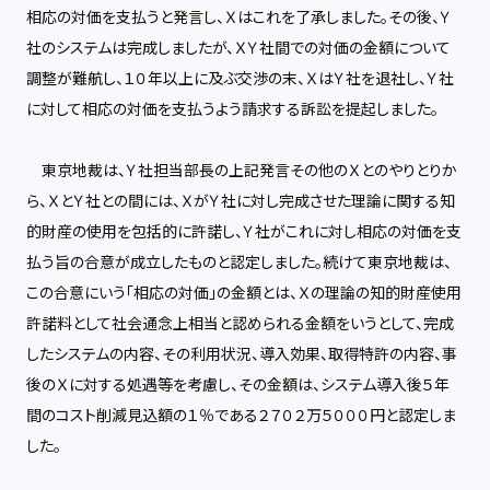
相応の対価を支払うと発言し、Ｘはこれを了承しました。その後、Ｙ
社のシステムは完成しましたが、ＸＹ社間での対価の金額について
調整が難航し、１０年以上に及ぶ交渉の末、ＸはＹ社を退社し、Ｙ社
に対して相応の対価を支払うよう請求する訴訟を提起しました。
東京地裁は、Ｙ社担当部長の上記発言その他のＸとのやりとりか
ら、ＸとＹ社との間には、ＸがＹ社に対し完成させた理論に関する知
的財産の使用を包括的に許諾し、Ｙ社がこれに対し相応の対価を支
払う旨の合意が成立したものと認定しました。続けて東京地裁は、
この合意にいう「相応の対価」の金額とは、Ｘの理論の知的財産使用
許諾料として社会通念上相当と認められる金額をいうとして、完成
したシステムの内容、その利用状況、導入効果、取得特許の内容、事
後のＸに対する処遇等を考慮し、その金額は、システム導入後５年
間のコスト削減見込額の１％である２７０２万５０００円と認定しま
した。