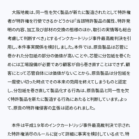
大阪地裁は、同一性を欠く製品が新たに製造されたとして特許権
者が特許権を行使できるかどうかは「当該特許製品の属性、特許発
明の内容、加工及び部材の交換の態様のほか、取引の実情等も総合
考慮して判断すべき」とするインクカートリッジ事件最高裁判決を引
用し、本件事実関係を検討しました。本件では、原告製品は芯管に
巻かれた分包紙の部分の価値が高いことや、芯管に分包紙を巻くた
めには工場設備が必要であり顧客が自ら巻き直すことはできず、顧
客にとって芯管自体には価値がないことから、原告製品は分包紙を
一度使い切った時点でその本来の効用を終えてしまうものと認定
し、分包紙を巻き直して製品化する行為は、原告製品と同一性を欠
く特許製品を新たに製造する行為にあたると判断しています。よっ
て、原告の特許権侵害の主張は認められました。
本件は平成１９年のインクカートリッジ事件最高裁判決で示され
た特許権消尽のルールに従って詳細に事実を検討している点で、特