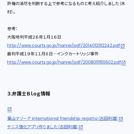
許権の消尽を判断する上で参考になるものと考え紹介しました（木
村）。
参考：
大阪地判平成２６年１月１６日
http://www.courts.go.jp/hanrei/pdf/20140121112242.pdf
最判平成１９年１１月８日―インクカートリッジ事件
http://www.courts.go.jp/hanrei/pdf/20080111155502.pdf
３.弁護士Ｂｌｏｇ情報
葉山マリーナ international friendship regatta（古田利雄）
テニス強化アプリ作りました（古田利雄）