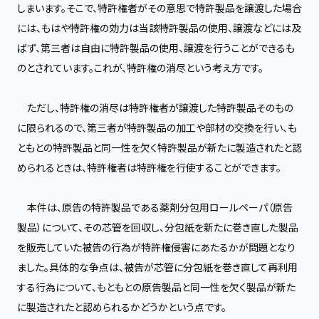
しまいます。そこで、特許権者がその意思で特許製品を譲渡した場合
には、もはや特許権の効力は当該特許製品の使用、譲渡などには及
ばず、第三者は自由に特許製品の使用、譲渡を行うことができるも
のとされています。これが、特許権の消尽という考え方です。
ただし、特許権の消尽は特許権者が譲渡した特許製品そのもの
に限られるので、第三者が特許製品の加工や部材の交換を行い、も
ともとの特許製品と同一性を欠く特許製品が新たに製造されたと認
められるときは、特許権者は特許権を行使することができます。
本件は、原告の特許製品である薬剤分包用ロールペーパ（原告
製品）について、その芯管を回収し、分包紙を新たに巻き直した製品
を販売していた被告の行為が特許権侵害にあたるかが問題となり
ました。具体的な争点は、被告が芯管に分包紙を巻き直して再利用
する行為について、もともとの原告製品と同一性を欠く製品が新た
に製造されたと認められるかどうかという点です。