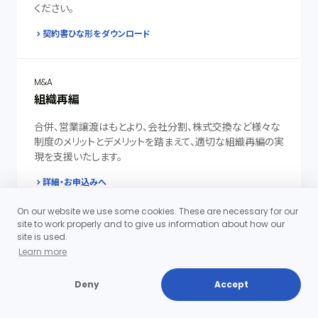
ください。
契約書ひな形をダウンロード
M&A
組織再編
合併、営業譲渡はもとより、会社分割、株式交換など様々な
制度のメリットとデメリットを踏まえて、適切な組織再編の実
現を支援いたします。
詳細・お申込みへ
On our website we use some cookies. These are necessary for our
site to work properly and to give us information about how our
継続的にサービスをご提供します
site is used.
顧問契約
Learn more
日常の法律相談等の積み重ねに基づいて、顧問先様のビジ
Deny
Accept
ネスへの理解があるため、短期間で適切なアドバイスを提
供することができます。