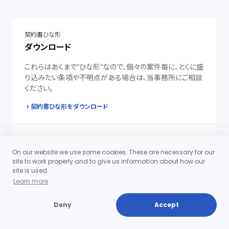
契約書ひな形
ダウンロード
これらはあくまで”ひな形”なので、個々の案件毎に、とくに盛
り込みたい条項や不明点がある場合は、当事務所にご相談
ください。
契約書ひな形をダウンロード
M&A
On our website we use some cookies. These are necessary for our
組織再編
site to work properly and to give us information about how our
site is used.
合併、営業譲渡はもとより、会社分割、株式交換など様々な
Learn more
制度のメリットとデメリットを踏まえて、適切な組織再編の実
現を支援いたします。
Deny
Accept
詳細・お申込みへ