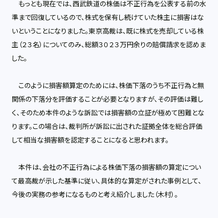
もっとも現在では、西武鉄道の株価は不正行為を公表する前の水
準まで回復しているので、株式を保有し続けていた株主に損害はな
いということになりました。東京高裁は、既に株式を売却している株
主（２３名）についてのみ、総額３０２３万円余りの賠償請求を認めま
した。
このように損害額算定のためには、株価下落のうち不正行為と無
関係の下落分を評価することが必要となりますが、その評価は難し
く、そのため本件のような訴訟では損害額の立証が極めて困難とな
ります。この場合は、裁判所が訴訟に出された証拠全体を総合評価
して相当な損害額を認定することになると思われます。
本件は、会社の不正行為による株価下落の損害額の算定につい
て最高裁が示した基準に従い、具体的な算定がされた事例として、
今後の実務の参考になるものと考え紹介しました（木村）。