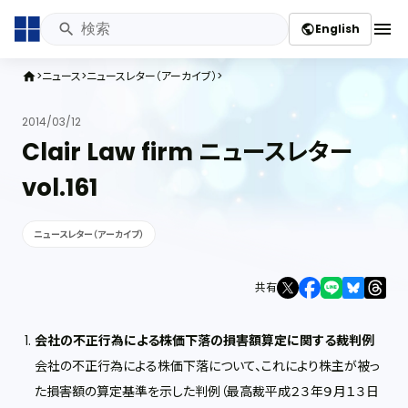
menu
English
public
ニュース
ニュースレター（アーカイブ）
home
2014/03/12
Clair Law firm ニュースレター
vol.161
ニュースレター（アーカイブ）
共有
会社の不正行為による株価下落の損害額算定に関する裁判例
会社の不正行為による株価下落について、これにより株主が被っ
た損害額の算定基準を示した判例（最高裁平成２３年９月１３日