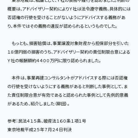
東京地裁は、結論として、Ｙ社の債務不履行を認めました。判断の
概要は、アドバイザリー契約によりＹ社は法令遵守義務、具体的には
否認権の行使を受けることがないようにアドバイスする義務があ
り、本件ではその義務の違反が認められるというものでした。
もっとも、損害賠償は、事業譲渡対象財産から担保部分を引いた
１８億円弱の損害のうち、アドバイザリー契約の責任制限合意による
Ｙ社の報酬額約４４００万円に限り認められました。
本件は、事業再建コンサルタントがアドバイスする際には否認権
の行使を受けないようにする義務があると判断した事例として、ま
た責任制限合意が有効であると認められた事例として先例的意義
があるため、紹介しました（柳田）。
参考：民法４１５条、破産法１６０条１項１号
東京地裁平成２５年７月２４日判決