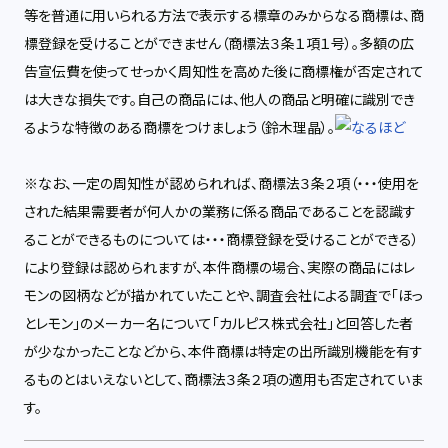
等を普通に用いられる方法で表示する標章のみからなる商標は、商
標登録を受けることができません（商標法３条１項１号）。多額の広
告宣伝費を使ってせっかく周知性を高めた後に商標権が否定されて
は大きな損失です。自己の商品には、他人の商品と明確に識別でき
るような特徴のある商標をつけましょう（鈴木理晶）。
※なお、一定の周知性が認められれば、商標法３条２項（・・・
使用
を
された結果需要者が何人かの業務に係る商品であることを
認識す
ることができるものについては・・・商標登録を受けること
ができる）
により登録は認められますが、本件商標の場合、
実際の商品にはレ
モンの図柄などが描かれていたことや、調査会社
による調査で「ほっ
とレモン」のメーカー名について「
カルピス株式会社」
と回答した者
が少なかったことなどから、
本件商標は特定の出所識別
機能を有す
るものとはいえないとして、
商標法３条２項の適用も否定
されていま
す。