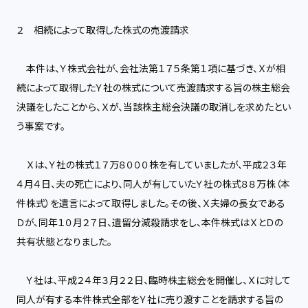
２ 相続によって取得した株式の売渡請求
本件は、Ｙ株式会社が、会社法第１７５条第１項に基づき、Ｘが相
続によって取得したＹ社の株式について売渡請求する旨の株主総会
決議をしたことから、Ｘが、当該株主総会決議の取消しを求めたとい
う事案です。
Ｘは、Ｙ社の株式１７万８０００株を有していましたが、平成２３年
４月４日、夫の死亡により、同人が有していたＹ社の株式８８万株（本
件株式）を遺言によって取得しました。その後、Ｘ夫婦の長女である
Ｄが、同年１０月２７日、遺留分減殺請求をし、本件株式はＸとＤの
共有状態となりました。
Ｙ社は、平成２４年３月２２日、臨時株主総会を開催し、Ｘに対して
同人が有する本件株式全部をＹ社に売り渡すことを請求する旨の