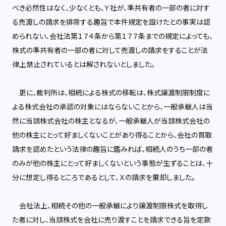
べき必然性はなく、少なくとも、Ｙ社が、準共有者の一部の者に対す
る売渡しの請求を排除する趣旨で本件規定を設けたとの事実は認
められない、会社法第１７４条から第１７７条までの規定によっても、
株式の準共有者の一部の者に対して売渡しの請求をすることが法
律上禁止されているとは解されないとしました。
更に、裁判所は、相続による株式の移転は、株式譲渡制限制度に
よる株式会社の承認の対象にはならないことから、一般承継人は当
然に当該株式会社の株主となるが、一般承継人が当該株式会社の
他の株主にとって好ましくないことがあり得ることから、会社の買取
請求を認めたという法律の趣旨に鑑みれば、相続人のうち一部の者
のみが他の株主にとって好ましくないという事態が生ずることは、十
分に想定し得るところであるとして、Ｘの請求を棄却しました。
会社法上、相続その他の一般承継により譲渡制限株式を取得し
た者に対し、当該株式を会社に売り渡すことを請求できる旨を定款