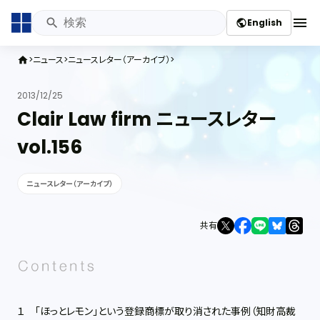
menu
English
public
ニュース
ニュースレター（アーカイブ）
home
2013/12/25
Clair Law firm ニュースレター
vol.156
ニュースレター（アーカイブ）
共有
１ 「ほっとレモン」という登録商標が取り消された事例（知財高裁