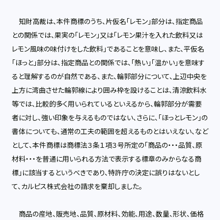
知財高裁は、本件商標のうち、片仮名「レモン」部分は、指定商品
との関係では、果実の「レモン」又は「レモン果汁を入れた飲料又は
レモン風味の味付けをした飲料」であることを意味し、また、平仮名
「ほっと」部分は、指定商品との関係では、「熱い」「温かい」を意味す
ると理解するのが自然である、また、輪郭部分について、上辺中央を
上方に湾曲させた輪郭線により囲み枠を設けることは、清涼飲料水
等では、比較的多く用いられているといえるから、輪郭部分が需要
者に対し、強い印象を与えるものではない、さらに、「ほっとレモン」の
書体についても、通常の工夫の範囲を超えるものとはいえない、など
として、本件商標は商標法３条１項３号所定の「商品の・・・品質、原
材料・・・を普通に用いられる方法で表示する標章のみからなる商
標」に該当するというべきであり、特許庁の決定に誤りはないとし
て、カルピス株式会社の請求を棄却しました。
商品の産地、販売地、品質、原材料、効能、用途、数量、形状、価格