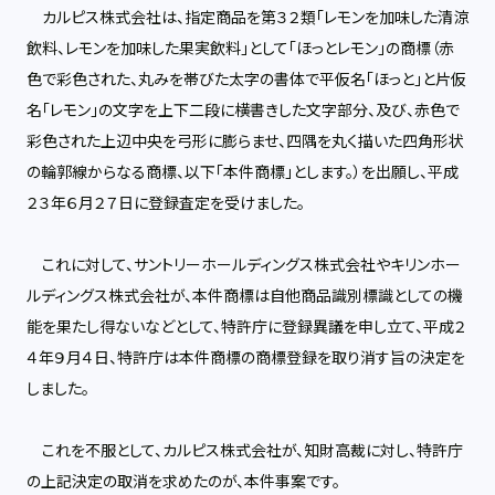
カルピス株式会社は、指定商品を第３２類「レモンを加味した清涼
飲料、レモンを加味した果実飲料」として「ほっとレモン」の商標（赤
色で彩色された、丸みを帯びた太字の書体で平仮名「ほっと」と片仮
名「レモン」の文字を上下二段に横書きした文字部分、及び、赤色で
彩色された上辺中央を弓形に膨らませ、四隅を丸く描いた四角形状
の輪郭線からなる商標、以下「本件商標」とします。）を出願し、平成
２３年６月２７日に登録査定を受けました。
これに対して、サントリーホールディングス株式会社やキリンホー
ルディングス株式会社が、本件商標は自他商品識別標識としての機
能を果たし得ないなどとして、特許庁に登録異議を申し立て、平成２
４年９月４日、特許庁は本件商標の商標登録を取り消す旨の決定を
しました。
これを不服として、カルピス株式会社が、知財高裁に対し、特許庁
の上記決定の取消を求めたのが、本件事案です。