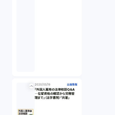
2020/03/19
出版情報
『外国人雇用の法律相談Q&A
―在留資格の確認から労務管
理まで』（法学書院）「共著」