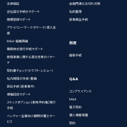
法律相談
金融円滑化法切れ対策
会社設立手続きサポート
私的整理
商標登録サポート
民事再生手続
プライバシーマーク（Pマーク）導入支
援
M&A・組織再編
倒産
種類株式発行手続サポート
破産手続
新規事業に関する適法性等のリサー
チ
契約書チェック（ドラフト・レビュー）
Q&A
社内規程の作成・整備
訴訟手続（民事事件）
コンプライアンス
債権回収サポート
M&A
ストックオプション(新株予約権)発行
電子契約
手続
個人情報保護
ベンチャー企業向け顧問弁護士サー
ビス
契約