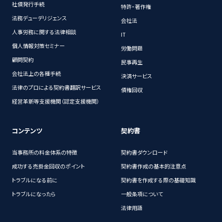
社債発行手続
特許・著作権
法務デューデリジェンス
会社法
人事労務に関する法律相談
IT
個人情報対策セミナー
労働問題
顧問契約
民事再生
会社法上の各種手続
決済サービス
法律のプロによる契約書翻訳サービス
債権回収
経営革新等支援機関（認定支援機関）
コンテンツ
契約書
当事務所の料金体系の特徴
契約書ダウンロード
成功する売掛金回収のポイント
契約書作成の基本的注意点
トラブルになる前に
契約書を作成する際の基礎知識
トラブルになったら
一般条項について
法律用語