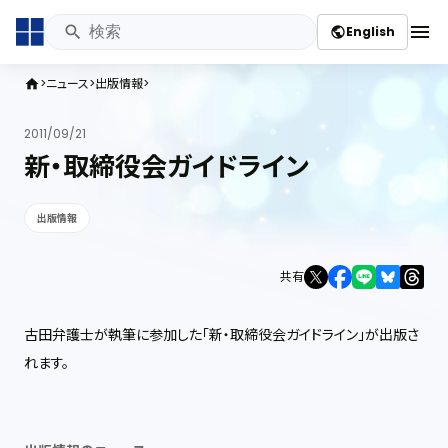
menu
English
public
ニュース
出版情報
home
2011/09/21
新・取締役会ガイドライン
出版情報
共有
古田弁護士が執筆に参加した「新・取締役会ガイドライン」が出版さ
れます。