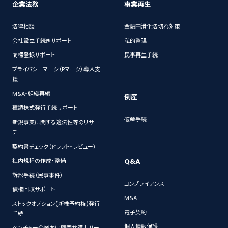
企業法務
事業再生
法律相談
金融円滑化法切れ対策
会社設立手続きサポート
私的整理
商標登録サポート
民事再生手続
プライバシーマーク（Pマーク）導入支
援
M&A・組織再編
倒産
種類株式発行手続サポート
破産手続
新規事業に関する適法性等のリサー
チ
契約書チェック（ドラフト・レビュー）
Q&A
社内規程の作成・整備
訴訟手続（民事事件）
コンプライアンス
債権回収サポート
M&A
ストックオプション(新株予約権)発行
電子契約
手続
個人情報保護
ベンチャー企業向け顧問弁護士サー