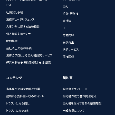
ビス
契約
社債発行手続
特許・著作権
法務デューデリジェンス
会社法
人事労務に関する法律相談
IT
個人情報対策セミナー
労働問題
顧問契約
民事再生
会社法上の各種手続
決済サービス
法律のプロによる契約書翻訳サービス
債権回収
経営革新等支援機関（認定支援機関）
コンテンツ
契約書
当事務所の料金体系の特徴
契約書ダウンロード
成功する売掛金回収のポイント
契約書作成の基本的注意点
トラブルになる前に
契約書を作成する際の基礎知識
トラブルになったら
一般条項について