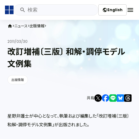
menu
English
public
ニュース
出版情報
home
2011/03/30
改訂増補〔三版〕 和解・調停モデル
文例集
出版情報
共有
星野弁護士が中心となって、執筆および編集した「改訂増補〔三版〕
和解・調停モデル文例集」が出版されました。