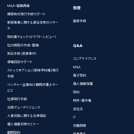
M&A・組織再編
倒産
種類株式発行手続サポート
破産手続
新規事業に関する適法性等のリサー
チ
契約書チェック（ドラフト・レビュー）
Q&A
社内規程の作成・整備
訴訟手続（民事事件）
コンプライアンス
債権回収サポート
M&A
ストックオプション(新株予約権)発行
電子契約
手続
個人情報保護
ベンチャー企業向け顧問弁護士サー
ビス
契約
社債発行手続
特許・著作権
法務デューデリジェンス
会社法
人事労務に関する法律相談
IT
個人情報対策セミナー
労働問題
顧問契約