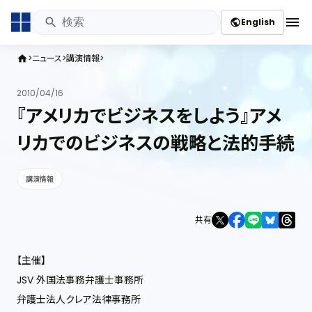
menu
English
public
ニュース
講演情報
home
2010/04/16
『アメリカでビジネスをしよう』アメ
リカでのビジネスの戦略と法的手続
講演情報
共有
【主催】
JSV 外国法事務弁護士事務所
弁護士法人クレア法律事務所