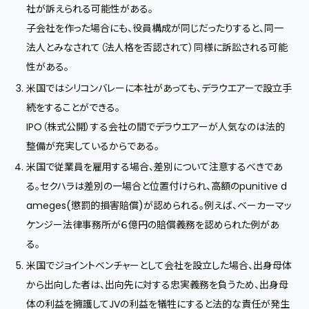
社が訴えられる可能性がある。
子会社を作った場合にも、役員構成が同じだったりすると、同一
法人とみなされて（法人格を否認されて）同様に訴訟される可能
性がある。
米国ではシリコンバレーに本社があっても、デラウエアーで設立手
続をすることができる。
IPO（株式公開）する会社の間でデラウエアーが人気なのは法的
整備が充実しているからである。
米国で従業員を雇用する場合、差別について注意するべきであ
る。セクハラは差別の一場合と位置付けられ、高額のpunitive d
ameges(懲罰的損害賠償)が認められる。例えば、ベーカーマッ
ケンジー法律事務所が６億円の賠償義務を認められた例があ
る。
米国でジョイントベンチャーとして会社を設立した場合、出身母体
から出向した者は、出向先に対する忠実義務を負うため、出身母
体の利益を擁護してJVの利益を犠牲にすると法的な責任が発生