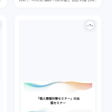
契
月終了への対応 講師：代表弁護士 古田 利雄 日時：
所
２月１９日（火） １８：００〜２０：００ 場所：当事務所
会議室 費用：１０，５００円（税込） 但し、顧問先企業
は無料です。 定員：１８名（...