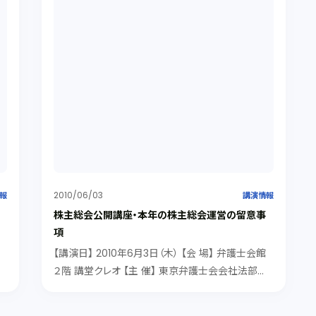
2010/06/03
報
講演情報
株主総会公開講座・本年の株主総会運営の留意事
項
」
【講演日】 2010年6月3日（木） 【会 場】 弁護士会館
２階 講堂クレオ 【主 催】 東京弁護士会会社法部
【受講対象者】 弁護士 【プログラム】 株主の状況（平
成20年度） 株主保有比率の変動状況 一般株主の状