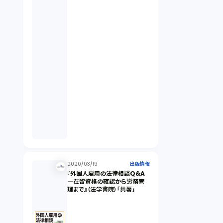
2020/03/19
出版情報
『外国人雇用の法律相談Q&A
―在留資格の確認から労務管
理まで』（法学書院）「共著」