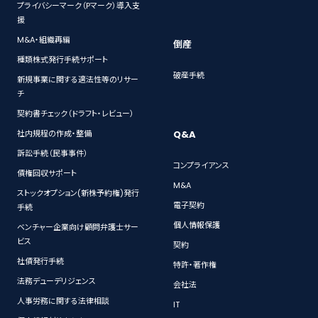
プライバシーマーク（Pマーク）導入支
援
M&A・組織再編
倒産
種類株式発行手続サポート
破産手続
新規事業に関する適法性等のリサー
チ
契約書チェック（ドラフト・レビュー）
Q&A
社内規程の作成・整備
訴訟手続（民事事件）
コンプライアンス
債権回収サポート
M&A
ストックオプション(新株予約権)発行
電子契約
手続
個人情報保護
ベンチャー企業向け顧問弁護士サー
ビス
契約
社債発行手続
特許・著作権
法務デューデリジェンス
会社法
人事労務に関する法律相談
IT