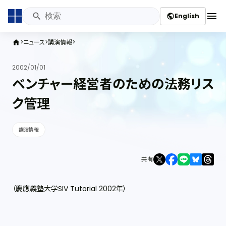
menu
English
public
ニュース
講演情報
home
2002/01/01
ベンチャー経営者のための法務リス
ク管理
講演情報
共有
（慶應義塾大学SIV Tutorial 2002年）