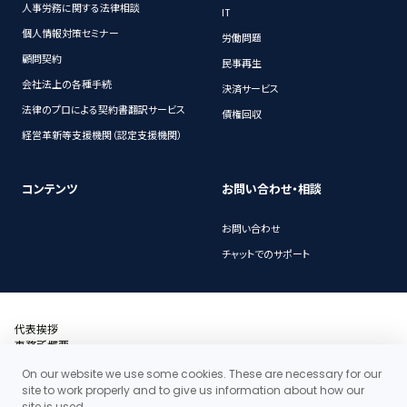
人事労務に関する法律相談
IT
個人情報対策セミナー
労働問題
顧問契約
民事再生
会社法上の各種手続
決済サービス
法律のプロによる契約書翻訳サービス
債権回収
経営革新等支援機関（認定支援機関）
コンテンツ
お問い合わせ・相談
お問い合わせ
チャットでのサポート
代表挨拶
事務所概要
沿革
On our website we use some cookies. These are necessary for our
アクセス・地図
site to work properly and to give us information about how our
当事務所の料金体系の特徴
site is used.