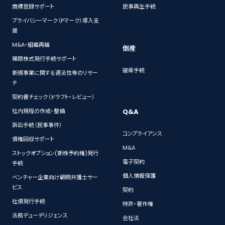
商標登録サポート
民事再生手続
プライバシーマーク（Pマーク）導入支
援
M&A・組織再編
倒産
種類株式発行手続サポート
破産手続
新規事業に関する適法性等のリサー
チ
契約書チェック（ドラフト・レビュー）
Q&A
社内規程の作成・整備
訴訟手続（民事事件）
コンプライアンス
債権回収サポート
M&A
ストックオプション(新株予約権)発行
電子契約
手続
個人情報保護
ベンチャー企業向け顧問弁護士サー
ビス
契約
社債発行手続
特許・著作権
法務デューデリジェンス
会社法