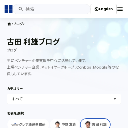
menu
English
public
ブログ
home
古田 利雄ブログ
ブログ
主にベンチャー企業支援を中心に活動しています。
上場ベンチャー企業、ネットイヤーグループ、Canbas、Modalis等の役
員もしています。
カテゴリー
著者を選択
クレア法律事務所
中野 友貴
古田 利雄