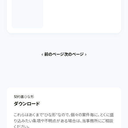
前のページ
次のページ
chevron_left
chevron_right
契約書ひな形
ダウンロード
これらはあくまで”ひな形”なので、個々の案件毎に、とくに盛
り込みたい条項や不明点がある場合は、当事務所にご相談
ください。