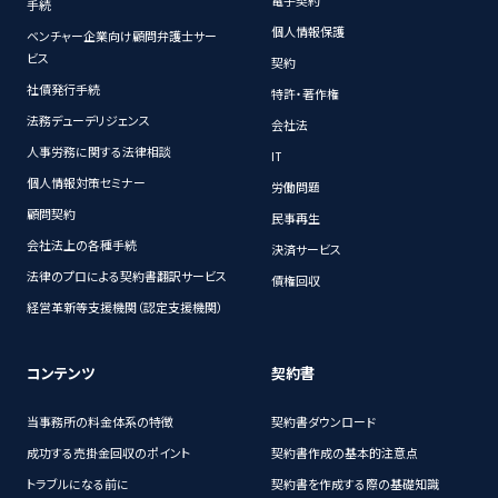
電子契約
手続
個人情報保護
ベンチャー企業向け顧問弁護士サー
ビス
契約
社債発行手続
特許・著作権
法務デューデリジェンス
会社法
人事労務に関する法律相談
IT
個人情報対策セミナー
労働問題
顧問契約
民事再生
会社法上の各種手続
決済サービス
法律のプロによる契約書翻訳サービス
債権回収
経営革新等支援機関（認定支援機関）
コンテンツ
契約書
当事務所の料金体系の特徴
契約書ダウンロード
成功する売掛金回収のポイント
契約書作成の基本的注意点
トラブルになる前に
契約書を作成する際の基礎知識