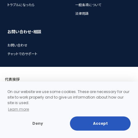
トラブルになったら
一般条項について
法律用語
お問い合わせ・相談
お問い合わせ
チャットでのサポート
代表挨拶
事務所概要
沿革
On our website we use some cookies. These are necessary for our
アクセス・地図
site to work properly and to give us information about how our
当事務所の料金体系の特徴
site is used.
お問い合わせ
Learn more
個人情報保護ポリシー
Deny
Accept
Copyright©2026 Clair Law Firm All rights reserved.