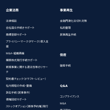
企業法務
事業再生
法律相談
金融円滑化法切れ対策
会社設立手続きサポート
私的整理
商標登録サポート
民事再生手続
プライバシーマーク（Pマーク）導入支
援
M&A・組織再編
倒産
種類株式発行手続サポート
破産手続
新規事業に関する適法性等のリサー
チ
契約書チェック（ドラフト・レビュー）
Q&A
社内規程の作成・整備
訴訟手続（民事事件）
コンプライアンス
債権回収サポート
M&A
ストックオプション(新株予約権)発行