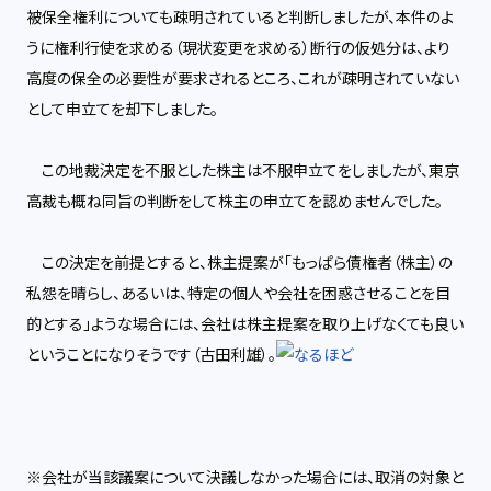
被保全権利についても疎明されていると判断しましたが、本件のよ
うに権利行使を求める（現状変更を求める）断行の仮処分は、より
高度の保全の必要性が要求されるところ、これが疎明されていない
として申立てを却下しました。
この地裁決定を不服とした株主は不服申立てをしましたが、東京
高裁も概ね同旨の判断をして株主の申立てを認めませんでした。
この決定を前提とすると、株主提案が「もっぱら債権者（株主）の
私怨を晴らし、あるいは、特定の個人や会社を困惑させることを目
的とする」ような場合には、会社は株主提案を取り上げなくても良い
ということになりそうです（古田利雄）。
※会社が当該議案について決議しなかった場合には、取消の対象と