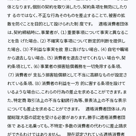
体となります。個別の契約を取り消したり、契約条項を無効にしたり
す るのではなく、不正な行為そのものを差止することで、被害の拡
散を防ぐことを目的として設けられた制 度です。 適格消費者団体
は、契約締結時に、事業者が、（１）重要事項について事実と異なるこ
とを告 げた場合、（２）不確実な事項について断定的判断を提供し
た場合、（３）不利益な事実を故 意に告げない場合、（４）自宅や職場
から退去しない場合、（５）消費者を退去させてくれない 場合や、契
約条項として、（６）事業者の損害賠償義務を一切免除する条項、
（７）消費者が 支払う損害賠償額として不当に高額なものが設定さ
れている条項、（８）消費者の利益を一方 的に害する条項を設けて
いるような場合に、これらの行為の差止を求めることができます。ま
た、特定商 取引法上の不当な勧誘行為等、景表法上の不当な表示
についても差止を求めることができます。 適格消費者団体は、内
閣総理大臣の認定を受ける必要があります。勝手に適格消費者団
体で あると名乗っても、不特定・多数の消費者の代わりに差止請求
ができるわけではありません。 現在認定されている適格消費者