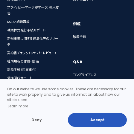
プライバシーマーク（Pマーク）導入支
援
M&A・組織再編
倒産
種類株式発行手続サポート
破産手続
新規事業に関する適法性等のリサー
チ
契約書チェック（ドラフト・レビュー）
Q&A
社内規程の作成・整備
訴訟手続（民事事件）
コンプライアンス
債権回収サポート
M&A
ストックオプション(新株予約権)発行
On our website we use some cookies. These are necessary for our
電子契約
手続
site to work properly and to give us information about how our
site is used.
個人情報保護
ベンチャー企業向け顧問弁護士サー
Learn more
ビス
契約
社債発行手続
特許・著作権
Deny
Accept
法務デューデリジェンス
会社法
人事労務に関する法律相談
IT