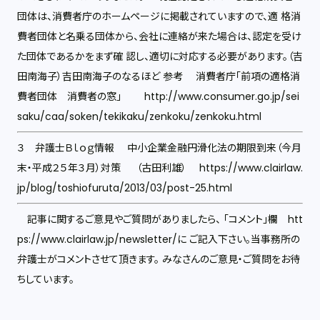
団体は、消費者庁のホームページに掲載されていますので、適 格消
費者団体と名乗る団体から、会社に連絡が来た場合は、認定を受け
た団体であるかをまず確 認し、適切に対応する必要があります。（吉
田南海子）吉田南海子のなるほど 参考 消費者庁「前項の適格消
費者団体 消費者の窓」 http://www.consumer.go.jp/sei
saku/caa/soken/tekikaku/zenkoku/zenkoku.html
３ 弁護士Ｂｌｏｇ情報 中小企業金融円滑化法の期限到来（今月
末・平成２５年３月）対策 （古田利雄） https://www.clairlaw.
jp/blog/toshiofuruta/2013/03/post-25.html
記事に関するご意見やご質問がありましたら、 「コメント」欄 htt
ps://www.clairlaw.jp/newsletter/に ご記入下さい。当事務所の
弁護士がコメントさせて頂きます。 みなさんのご意見・ご質問をお待
ちしています。