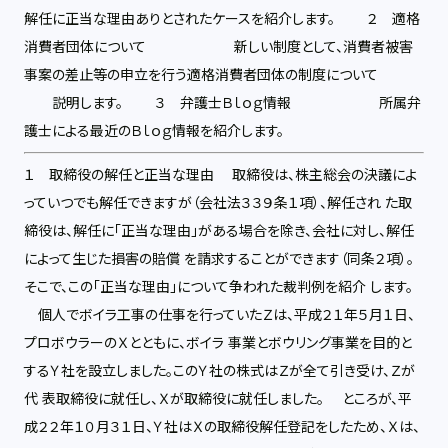
解任に正当な理由ありとされたケースを紹介します。 ２ 適格
消費者団体について 新しい制度として、消費者被害
事案の差止等の申立を行う適格消費者団体の制度について
説明します。 ３ 弁護士Ｂｌｏｇ情報 所属弁
護士による最近のＢｌｏｇ情報を紹介します。
１ 取締役の解任と正当な理由 取締役は、株主総会の決議によ
っていつでも解任できますが（会社法３３９条１項）、解任され た取
締役は、解任に「正当な理由」がある場合を除き、会社に対し、解任
によって生じた損害の賠償 を請求することができます（同条２項）。
そこで、この「正当な理由」について争われた裁判例を紹介 します。
個人でボイラ工事の仕事を行っていたＺは、平成２１年５月１日、
プロボウラーのＸとともに、ボイラ 事業とボウリング事業を目的と
するＹ社を設立しました。このＹ社の株式はＺが全て引き受け、Ｚが
代 表取締役に就任し、Ｘが取締役に就任しました。 ところが、平
成２２年１０月３１日、Ｙ社はＸの取締役解任登記をしたため、Ｘは、