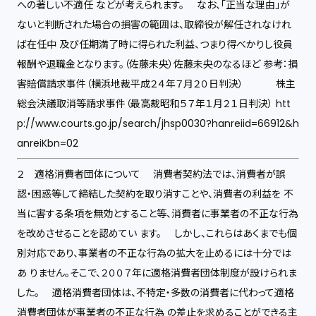
への著しい不適任 などが考えられます。 なお、「正当な理由」が
ないと判断された場合の損害の範囲は、取締役が解任されなけれ
ば在任中 及び任期満了時に得られた利益、つまり得べかりし役員
報酬や退職金となります。（佐藤未央）佐藤未央のなるほど 参考：損
害賠償請求事件（横浜地裁平成２４年７月２０日判決） 株主
総会決議取消等請求事件（最高裁昭和５７年１月２１日判決） htt
p://www.courts.go.jp/search/jhsp0030?hanreiid=66912&h
anreiKbn=02
２ 適格消費者団体について 消費者契約法では、消費者が誤
認・困惑等して締結した契約を取り消すことや、消費者の利益を 不
当に害する条項を無効とすること等、消費者に事業者の不正な行為
を改めさせることを認めてい ます。 しかし、これらはあくまでも個
別対応であり、事業者の不正な行為の拡大を止めるには十分では
あ りません。そこで、２００７年に適格消費者団体制度が設けられま
した。 適格消費者団体は、不特定・多数の消費者に代わって適格
消費者団体が事業者の不正な行為 の差止を求めることができる主