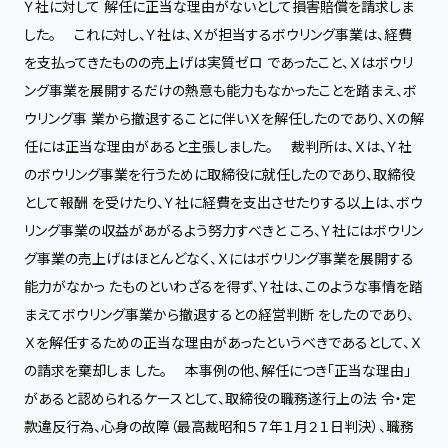
Ｙ社に対して 解任に正当な理由がないとして損害賠償を請求しま
した。 これに対し、Ｙ社は、Ｘが担当するボウリング事業は、経費
を支払ってきたものの売上げは実質ゼロ であったこと、Ｘはボウリ
ング事業を展開するだけの熱意も能力もなかったことを踏まえ、ボ
ウリング事 業から撤退することに伴いＸを解任したのであり、Ｘの解
任には正当な理由があると主張しました。 裁判所は、Ｘは、Ｙ社
のボウリング事業を行うために取締役に就任したのであり、取締役
として報酬 を受けたり、Ｙ社に経費を支出させたりする以上は、ボウ
リング事業の収益があがるよう努力すべきと ころ、Ｙ社にはボウリン
グ事業の売上げはほとんどなく、Ｘにはボウリング事業を展開する
能力がなかっ たものといわざるを得ず、Ｙ社は、このような事情を踏
まえてボウリング事業から撤退するとの経営判断 をしたのであり、
Ｘを解任するための正当な理由があったというべきであるとして、Ｘ
の請求を棄却しま した。 本事例の他、解任につき「正当な理由」
があると認められるケースとして、取締役の職務遂行上の法 令・定
款違反行為、心身の故障（最高裁昭和５７年１月２１日判決）、職務