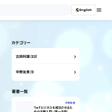
menu
English
public
カテゴリー
古田利雄（22）
中野友貴（1）
著書一覧
中野友貴
『IoTビジネスを成功させるた
めの法務入門』（第一法規）