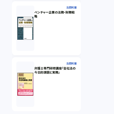
古田利雄
ベンチャー企業の法務・財務戦
略
古田利雄
弁護士専門研修講座『会社法の
今日的課題と実務』