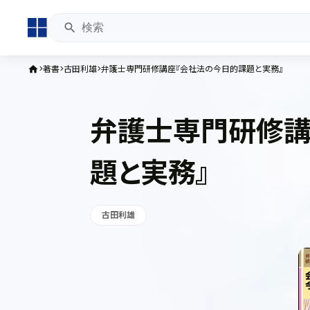
著書
古田利雄
弁護士専門研修講座『会社法の今日的課題と実務』
home
弁護士専門研修講
題と実務』
古田利雄