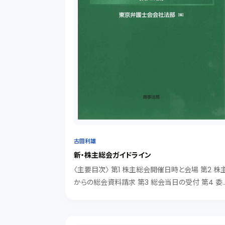
古田利雄
新・株主総会ガイドライン
〈主要目次〉 第1 株主総会開催日時と会場 第2 株
からの総会資料請求 第3 総会当日の受付 第4 委
状・議決権行使書面の取扱い 第5 会場の整理 第6
取締役等の出席 第7 議 長 第8 議事進行 第9 株
の質問権 第10 説明義務...