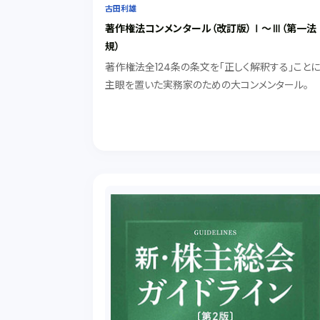
古田利雄
著作権法コンメンタール（改訂版）Ⅰ～Ⅲ（第一法
規）
著作権法全124条の条文を「正しく解釈する」こと
主眼を置いた実務家のための大コンメンタール。