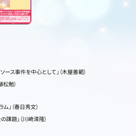
クソース事件を中心として」（木屋善範）
植松勉）
ム」（春日秀文）
の課題」（川崎清隆）