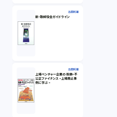
古田利雄
新・取締役会ガイドライン
古田利雄
上場ベンチャー企業の 粉飾・不
公正ファイナンス -上場廃止事
例に学ぶ -