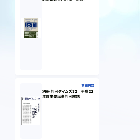
古田利雄
別冊 判例タイムズ32 平成22
年度主要民事判例解説