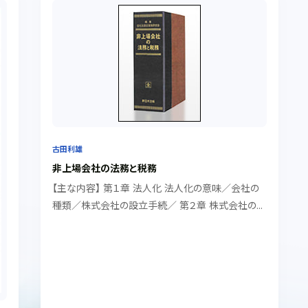
古田利雄
非上場会社の法務と税務
【主な内容】 第１章 法人化 法人化の意味／会社の
種類／株式会社の設立手続／ 第２章 株式会社の機
関設計 機関設計／機関変更 第３章 取締役・代表取
締役 選任・終任／競業取引・利益相反取引／ 権限・
義務・責任 第４章 取締役会 取締役会の権...