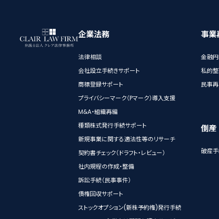
企業法務
事業
法律相談
金融円
会社設立手続きサポート
私的整
商標登録サポート
民事再
プライバシーマーク（Pマーク）導入支援
M&A・組織再編
種類株式発行手続サポート
倒産
新規事業に関する適法性等のリサーチ
破産手
契約書チェック（ドラフト・レビュー）
社内規程の作成・整備
訴訟手続（民事事件）
債権回収サポート
ストックオプション(新株予約権)発行手続