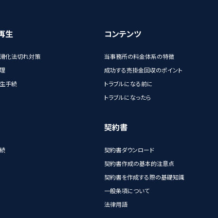
再生
コンテンツ
滑化法切れ対策
当事務所の料金体系の特徴
理
成功する売掛金回収のポイント
生手続
トラブルになる前に
トラブルになったら
契約書
続
契約書ダウンロード
契約書作成の基本的注意点
契約書を作成する際の基礎知識
一般条項について
法律用語