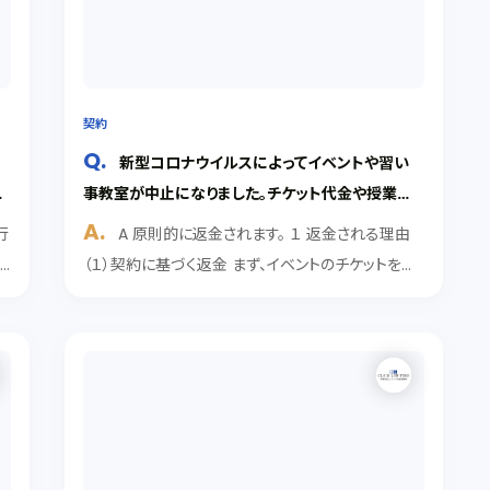
契約
新型コロナウイルスによってイベントや習い
約
事教室が中止になりました。チケット代金や授業料
で
金は返金されるのでしょうか？
行
A 原則的に返金されます。 １ 返金される理由
に
（１）契約に基づく返金 まず、イベントのチケットを購
さ
入する際の利用規約や、習い事教室を受講する際の
が
契約に基づき返金を請求できる場合があります。契
約や規約のなかで、中止の際にチケット代や授業料
を...