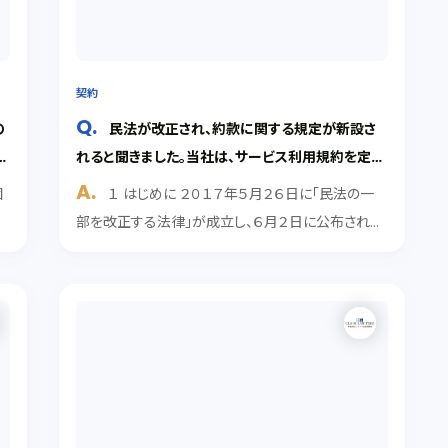
契約
の
民法が改正され、約款に関する規定が新設さ
代
れると聞きました。当社は、サービス利用規約を定め
あ
ていますが、どのような関係があるでしょうか。
個
１ はじめに ２０１７年５月２６日に「民法の一
契
部を改正する法律」が成立し、６月２日に公布されま
書
した。 民法は、事業活動の基本になる法律であり、取
こ
引実務への影響を与えることとなります。施行は、公
措
布の日から起算して３年を超えない範囲内とされて
い...