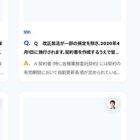
契約
保
Ｑ 改正民法が一部の規定を除き、2020年4
月1日に施行されます。契約書を作成するうえで留意
点はあるのでしょうか。
4
Ａ 契約書（特に各種業務委託契約）には契約の
る
有効期間において自動更新条項が定められているこ
か
とがよくあります。改正民法施行後に自動更新条項
に
により契約が更新された場合、更新後の契約には改
を
正民法が適用されます。そこで、今後改正民法施行後
に自動更新...