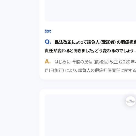
契約
民法改正によって請負人（受託者）の瑕疵担
責任が変わると聞きました。どう変わるのでしょう
か。
はじめに 今般の民法（債権法）改正（2020年
月1日施行）により、請負人の瑕疵担保責任に関す
規定が変わりました。そこで今回は、改正規定のな
でも、会社間でよく利用される請負業務委託契約
おいて影響力が大きい改正規定の紹介とポイント
解説...