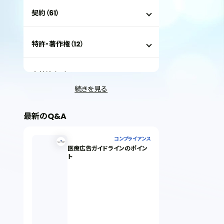
契約（61）
特許・著作権（12）
会社法（35）
続きを見る
IT（35）
最新のQ&A
労働問題（33）
コンプライアンス
医療広告ガイドラインのポイン
ト
民事再生（12）
決済サービス（1）