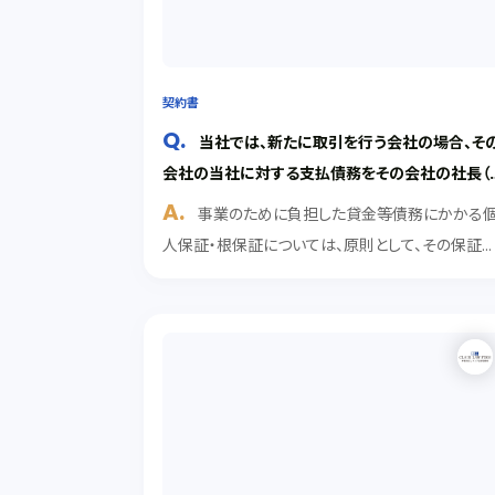
契約書
当社では、新たに取引を行う会社の場合、そ
会社の当社に対する支払債務をその会社の社長（
表取締役）や関係者に連帯保証してもらうことが
事業のために負担した貸金等債務にかかる
ります。改正民法で保証の規定が変更されるようで
人保証・根保証については、原則として、その保証
すが、どのように変わるのでしょうか。
約に先立ち、その締結の日前1か月以内に、公正証
による保証意思の確認を行なわなければならない
とになりました（法４６５条の６第１項）。この確認
置を怠っ...